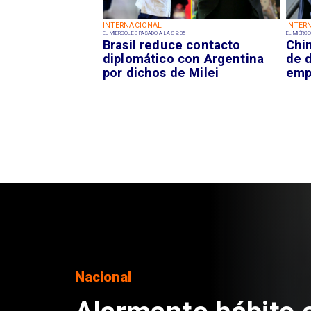
INTERNACIONAL
INTER
EL MIÉRCOLES PASADO A LAS 9:35
EL MIÉRCO
Brasil reduce contacto
Chi
diplomático con Argentina
de 
por dichos de Milei
emp
Regiones