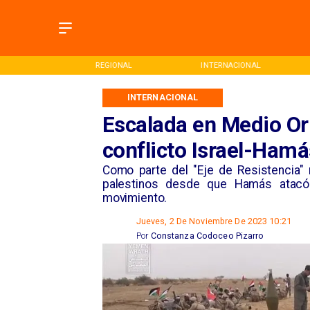
ONAL
REGIONAL
INTERNACIONAL
INTERNACIONAL
Escalada en Medio Or
conflicto Israel-Hamá
Como parte del "Eje de Resistencia" 
palestinos desde que Hamás atacó 
movimiento.
Jueves, 2 De Noviembre De 2023 10:21
Por
Constanza Codoceo Pizarro