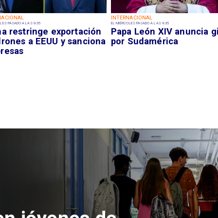
NACIONAL
INTERNACIONAL
LES PASADO A LAS 9:35
EL MIÉRCOLES PASADO A LAS 9:35
na restringe exportación
Papa León XIV anuncia g
drones a EEUU y sanciona
por Sudamérica
resas