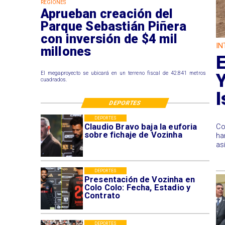
REGIONES
Aprueban creación del
Parque Sebastián Piñera
con inversión de $4 mil
IN
millones
E
Y
El megaproyecto se ubicará en un terreno fiscal de 42.841 metros
cuadrados.
DEPORTES
DEPORTES
Claudio Bravo baja la euforia
Co
sobre fichaje de Vozinha
ha
as
DEPORTES
Presentación de Vozinha en
Colo Colo: Fecha, Estadio y
Contrato
DEPORTES