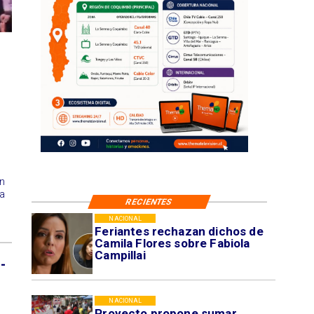
n
a
RECIENTES
NACIONAL
Feriantes rechazan dichos de
Camila Flores sobre Fabiola
Campillai
-
NACIONAL
Proyecto propone sumar