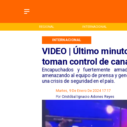
EGIONAL
INTERNACIONAL
DEPORTES
INTERNACIONAL
VIDEO | Último minut
toman control de cana
Encapuchados y fuertemente armad
amenazando al equipo de prensa y gene
una crisis de seguridad en el país.
Martes, 9 De Enero De 2024 17:17
Por
Cristóbal Ignacio Adones Reyes