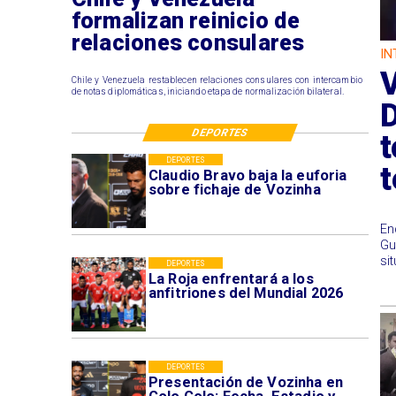
formalizan reinicio de
relaciones consulares
IN
V
Chile y Venezuela restablecen relaciones consulares con intercambio
de notas diplomáticas, iniciando etapa de normalización bilateral.
DEPORTES
t
DEPORTES
t
Claudio Bravo baja la euforia
sobre fichaje de Vozinha
En
Gu
si
DEPORTES
La Roja enfrentará a los
anfitriones del Mundial 2026
DEPORTES
Presentación de Vozinha en