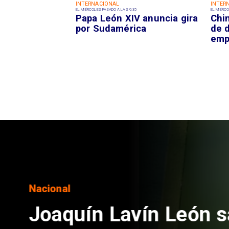
INTERNACIONAL
INTER
EL MIÉRCOLES PASADO A LAS 9:35
EL MIÉRCO
Papa León XIV anuncia gira
Chi
por Sudamérica
de 
emp
Nacional
Chile y Venezuela