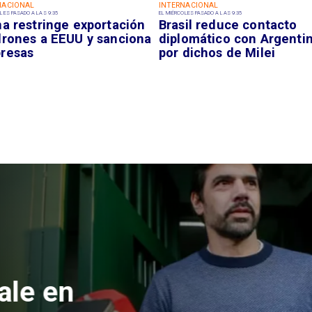
NACIONAL
INTERNACIONAL
LES PASADO A LAS 9:35
EL MIÉRCOLES PASADO A LAS 9:35
na restringe exportación
Brasil reduce contacto
drones a EEUU y sanciona
diplomático con Argenti
resas
por dichos de Milei
 formalizan