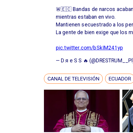
🚨🇪🇨 Bandas de narcos acaban 
mientras estaban en vivo.
Mantienen secuestrado a los per
La gente de bien exige que los m
pic.twitter.com/bSkIM241yp
— D я e S S 🔥 (@DRESTRUM__P
CANAL DE TELEVISIÓN
ECUADOR