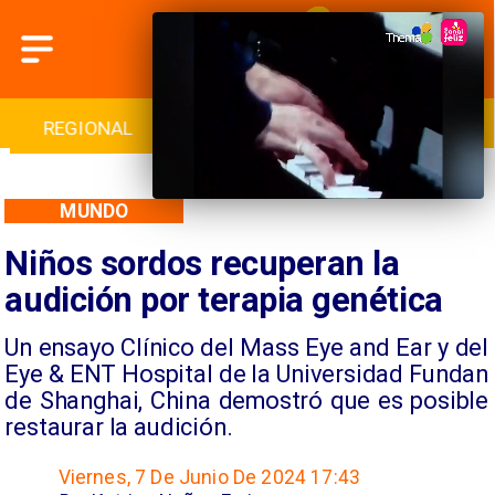
AL
INTERNACIONAL
DEPORTES
CULTURA
MUNDO
Niños sordos recuperan la
audición por terapia genética
Un ensayo Clínico del Mass Eye and Ear y del
Eye & ENT Hospital de la Universidad Fundan
de Shanghai, China demostró que es posible
restaurar la audición.
Viernes, 7 De Junio De 2024 17:43