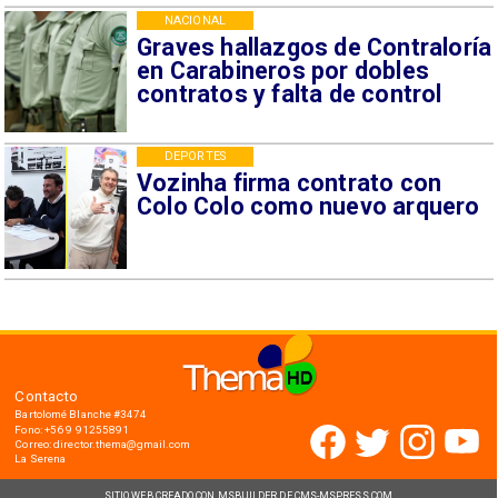
NACIONAL
Graves hallazgos de Contraloría
en Carabineros por dobles
contratos y falta de control
DEPORTES
Vozinha firma contrato con
Colo Colo como nuevo arquero
Contacto
Bartolomé Blanche #3474
Fono: +56 9 91255891
Correo: director.thema@gmail.com
La Serena
SITIO WEB CREADO CON MSBUILDER DE CMS-MSPRESS.COM