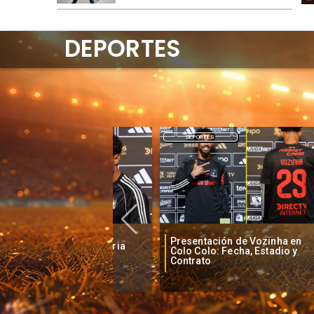
DEPORTES
DEPORTES
Presentación de Vozinha en
o baja la euforia
La
Colo Colo: Fecha, Estadio y
je de Vozinha
an
Contrato