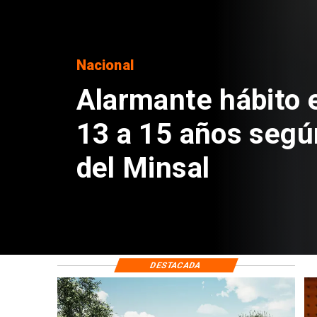
Regiones
Aprueban creación
Sebastián Piñera 
de $4 mil millones
DESTACADA