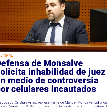
CIONAL
Defensa de Monsalve
olicita inhabilidad de juez
n medio de controversia
or celulares incautados
l abogado Cristian Arias, representante de Manuel Monsalve, pidió q
 juez Ponciano Sallés se retire de la audiencia tras debatirse 