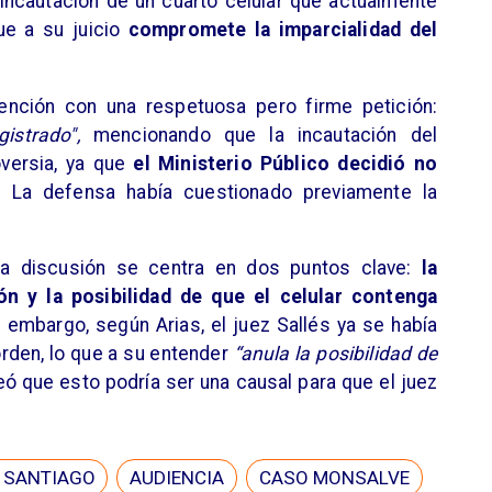
 incautación de un cuarto celular que actualmente
que a su juicio
compromete la imparcialidad del
ención con una respetuosa pero firme petición:
istrado",
mencionando que la incautación del
oversia, ya que
el Ministerio Público decidió no
r.
La defensa había cuestionado previamente la
la discusión se centra en dos puntos clave:
la
ón y la posibilidad de que el celular contenga
 embargo, según Arias, el juez Sallés ya se había
orden, lo que a su entender
“anula la posibilidad de
eó que esto podría ser una causal para que el juez
E SANTIAGO
AUDIENCIA
CASO MONSALVE