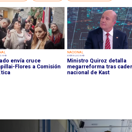
NAL
NACIONAL
S 9:49
AYER A LAS 9:49
ado envía cruce
Ministro Quiroz detalla
illai-Flores a Comisión
megarreforma tras cade
tica
nacional de Kast