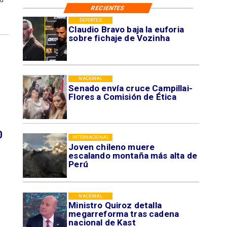
RECIENTES
DEPORTES
Claudio Bravo baja la euforia
sobre fichaje de Vozinha
NACIONAL
Senado envía cruce Campillai-
Flores a Comisión de Ética
0
INTERNACIONAL
Joven chileno muere
escalando montaña más alta de
Perú
NACIONAL
Ministro Quiroz detalla
megarreforma tras cadena
nacional de Kast