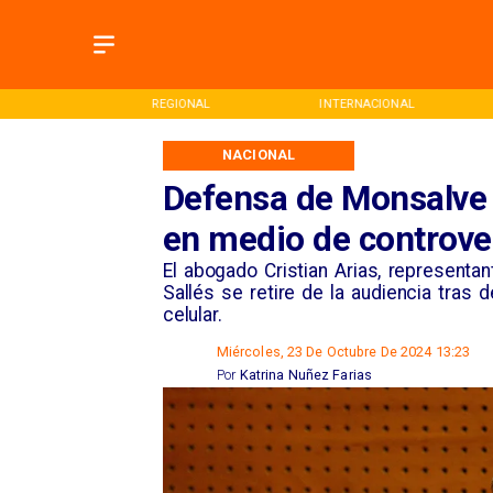
REGIONAL
INTERNACIONAL
DEPORTES
NACIONAL
Defensa de Monsalve s
en medio de controver
​El abogado Cristian Arias, represent
Sallés se retire de la audiencia tras d
celular.
Miércoles, 23 De Octubre De 2024 13:23
Por
Katrina Nuñez Farias