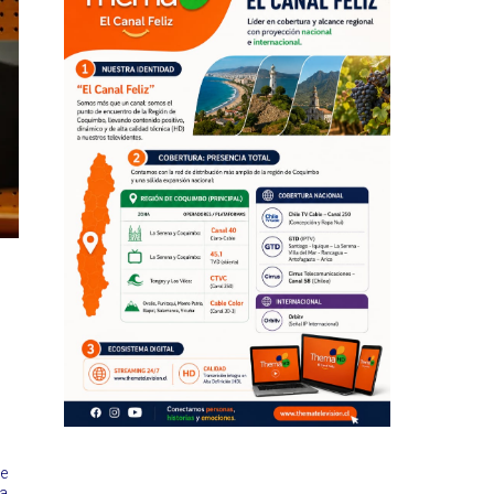
ue
la