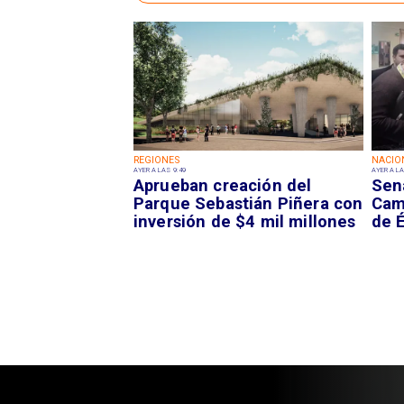
REGIONES
NACIO
AYER A LAS 9:49
AYER A LA
Aprueban creación del
Sen
Parque Sebastián Piñera con
Camp
inversión de $4 mil millones
de É