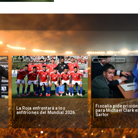
DEPORTES
DEPORTES
Fiscalía pide prisión preventiv
 Roja enfrentará a los
para Michael Clark en Caso
fitriones del Mundial 2026
Sartor