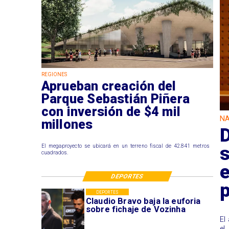
REGIONES
Aprueban creación del
Parque Sebastián Piñera
con inversión de $4 mil
NA
millones
s
El megaproyecto se ubicará en un terreno fiscal de 42.841 metros
cuadrados.
e
DEPORTES
p
DEPORTES
Claudio Bravo baja la euforia
sobre fichaje de Vozinha
​E
el