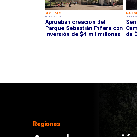
REGIONES
NACIO
HOY A LAS 9:49
HOY A LAS
Aprueban creación del
Sen
Parque Sebastián Piñera con
Camp
inversión de $4 mil millones
de É
Regiones