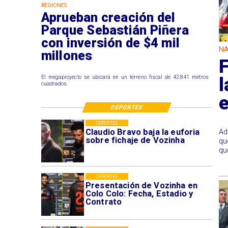
REGIONES
Aprueban creación del
Parque Sebastián Piñera
con inversión de $4 mil
NA
millones
F
l
El megaproyecto se ubicará en un terreno fiscal de 42.841 metros
cuadrados.
e
DEPORTES
DEPORTES
Claudio Bravo baja la euforia
Ad
sobre fichaje de Vozinha
qu
qu
DEPORTES
Presentación de Vozinha en
Colo Colo: Fecha, Estadio y
Contrato