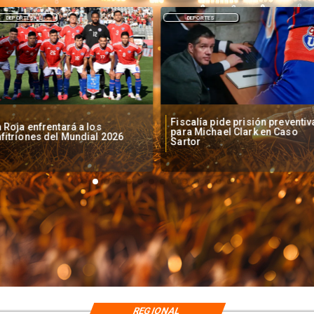
DEPORTES
DEPORTES
scalía pide prisión preventiva
Clark increpado por hinchas d
ra Michael Clark en Caso
la U en Centro de Justicia
artor
REGIONAL