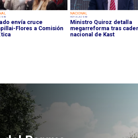
NAL
NACIONAL
 9:49
HOY A LAS 9:49
ado envía cruce
Ministro Quiroz detalla
illai-Flores a Comisión
megarreforma tras cade
tica
nacional de Kast