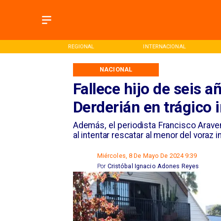
ONAL
INTERNACIONAL
DEPORTES
NACIONAL
Fallece hijo de seis a
Derderián en trágico 
Además, el periodista Francisco Aravena
al intentar rescatar al menor del voraz 
Miércoles, 8 De Mayo De 2024 9:39
Por
Cristóbal Ignacio Adones Reyes