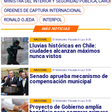
MINISTRA DEL INTERIOR Y SEGURIDAD PÚBLICA, CARO
ÓRDENES DE CAPTURA INTERNACIONAL
RONALD OJEDA
INTERPOL
MÁS NOTICIAS
NACIONAL
El Miércoles Pasado A Las 9:35
Lluvias históricas en Chile:
ciudades alcanzan máximos
nunca vistos
NACIONAL
El Miércoles Pasado A Las 9:35
Senado aprueba mecanismo de
compensación municipal
NACIONAL
El Miércoles Pasado A Las 9:35
Proyecto de Gobierno amplía