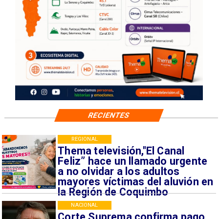
RECIENTES
REGIONAL
Thema televisión,"El Canal
Feliz” hace un llamado urgente
a no olvidar a los adultos
mayores víctimas del aluvión en
la Región de Coquimbo
NACIONAL
Corte Suprema confirma pago