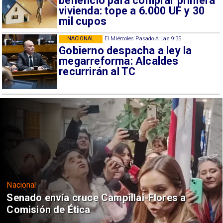
beneficio para comprar primera
vivienda: tope a 6.000 UF y 30
mil cupos
NACIONAL
El Miércoles Pasado A Las 9:35
Gobierno despacha a ley la
megarreforma: Alcaldes
recurrirán al TC
Nacional
Senado envía cruce Campillai-Flores a
Comisión de Ética