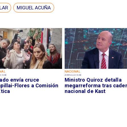
LAR
MIGUEL ACUÑA
NAL
NACIONAL
S 9:49
AYER A LAS 9:49
ado envía cruce
Ministro Quiroz detalla
illai-Flores a Comisión
megarreforma tras cade
tica
nacional de Kast