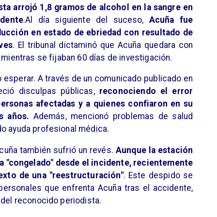
ista arrojó 1,8 gramos de alcohol en la sangre en
idente
.Al día siguiente del suceso,
Acuña fue
ducción en estado de ebriedad con resultado de
ves
. El tribunal dictaminó que Acuña quedara con
 mientras se fijaban 60 días de investigación.
zo esperar. A través de un comunicado publicado en
eció disculpas públicas,
reconociendo el error
personas afectadas y a quienes confiaron en su
s años.
Además, mencionó problemas de salud
do ayuda profesional médica.
Acuña también sufrió un revés.
Aunque la estación
ta "congelado" desde el incidente, recientemente
exto de una "reestructuración"
. Este despido se
personales que enfrenta Acuña tras el accidente,
 del reconocido periodista.