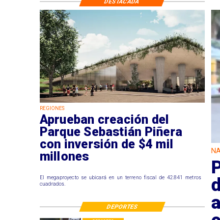
DESTACADA
REGIONES
Aprueban creación del
Parque Sebastián Piñera
con inversión de $4 mil
NA
millones
d
El megaproyecto se ubicará en un terreno fiscal de 42.841 metros
cuadrados.
a
DEPORTES