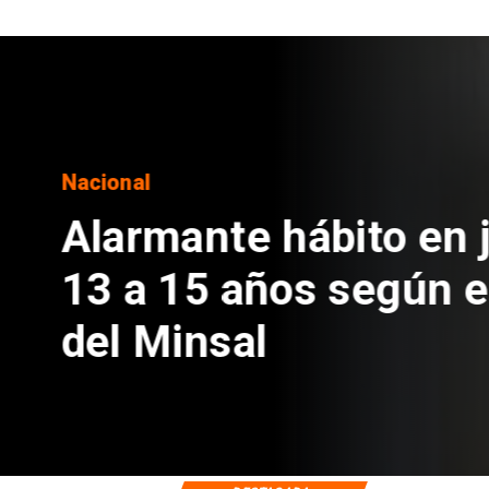
Regiones
Aprueban creación
Sebastián Piñera 
de $4 mil millones