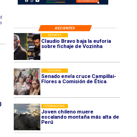
ad
os
RECIENTES
DEPORTES
Claudio Bravo baja la euforia
sobre fichaje de Vozinha
NACIONAL
Senado envía cruce Campillai-
Flores a Comisión de Ética
0
INTERNACIONAL
Joven chileno muere
escalando montaña más alta de
Perú