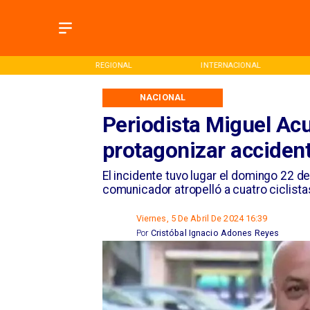
ONAL
INTERNACIONAL
DEPORTES
NACIONAL
Periodista Miguel Ac
protagonizar acciden
El incidente tuvo lugar el domingo 22 d
comunicador atropelló a cuatro ciclista
Viernes, 5 De Abril De 2024 16:39
Por
Cristóbal Ignacio Adones Reyes