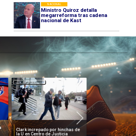
NACIONAL
Ministro Quiroz detalla
megarreforma tras cadena
nacional de Kast
DEPORTES
DEPORTES
a
Clark increpado por hinchas de
Vozinha firma contr
la U en Centro de Justicia
Colo Colo como nue