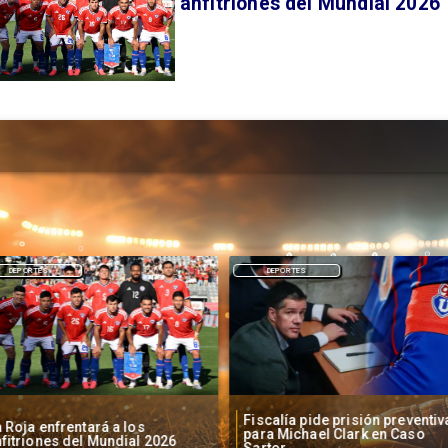
anfitriones del Mundial 2026
DEPORTES
DEPORTES
Fiscalía pide prisión preventiv
 Roja enfrentará a los
para Michael Clark en Caso
fitriones del Mundial 2026
Sartor