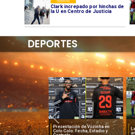
DEPORTES
Clark increpado por hinchas de
la U en Centro de Justicia
DEPORTES
DEPORTES
Presentación de Vozinha en
o baja la euforia
La
Colo Colo: Fecha, Estadio y
je de Vozinha
an
Contrato