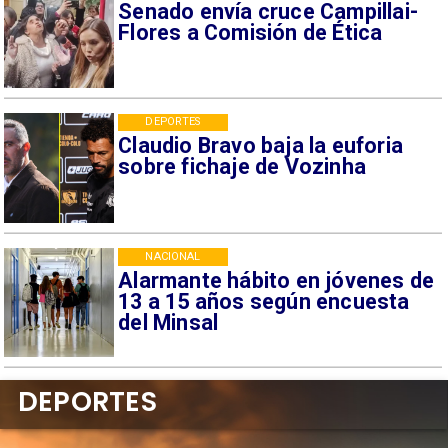
Senado envía cruce Campillai-
Flores a Comisión de Ética
DEPORTES
Claudio Bravo baja la euforia
sobre fichaje de Vozinha
NACIONAL
Alarmante hábito en jóvenes de
13 a 15 años según encuesta
del Minsal
DEPORTES