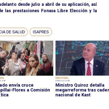
adelanto desde julio a abril de su aplicación, así
e las prestaciones Fonasa Libre Elección y la
IA DE SALUD
ISAPRES
NAL
NACIONAL
S 9:49
AYER A LAS 9:49
ado envía cruce
Ministro Quiroz detalla
illai-Flores a Comisión
megarreforma tras cade
tica
nacional de Kast