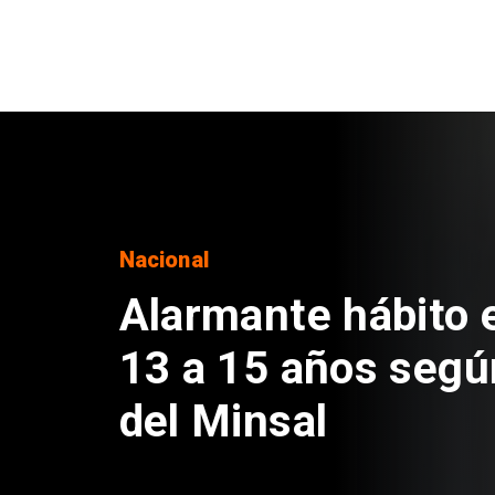
Regiones
Aprueban creación
Sebastián Piñera 
de $4 mil millones