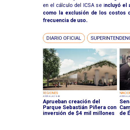
en el cálculo del ICSA se i
ncluyó el 
como la exclusión de los costos d
frecuencia de uso.
DIARIO OFICIAL
SUPERINTENDENC
REGIONES
NACIO
AYER A LAS 9:49
AYER A LA
Aprueban creación del
Sen
Parque Sebastián Piñera con
Camp
inversión de $4 mil millones
de É