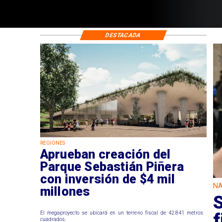
DESTACADA
REGIONES
Aprueban creación del
Parque Sebastián Piñera
con inversión de $4 mil
NA
millones
f
El megaproyecto se ubicará en un terreno fiscal de 42.841 metros
cuadrados.