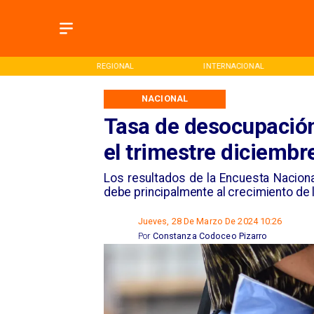
ONAL
REGIONAL
INTERNACIONAL
NACIONAL
Tasa de desocupación
el trimestre diciemb
Los resultados de la Encuesta Nacion
debe principalmente al crecimiento de l
Jueves, 28 De Marzo De 2024 10:26
Por
Constanza Codoceo Pizarro