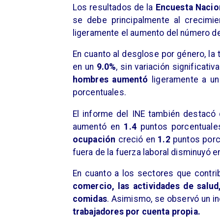
​Los resultados de la
Encuesta Nacio
se debe principalmente al crecimie
ligeramente el aumento del número d
​En cuanto al desglose por género, l
en un
9.0%
, sin variación significat
hombres aumentó
ligeramente a u
porcentuales.
​El informe del INE también destacó
aumentó en
1.4
puntos porcentuale
ocupación
creció en
1.2
puntos porc
fuera de la fuerza laboral disminuyó e
​En cuanto a los sectores que contr
comercio, las actividades de salud
comidas
. Asimismo, se observó un 
trabajadores por cuenta propia.