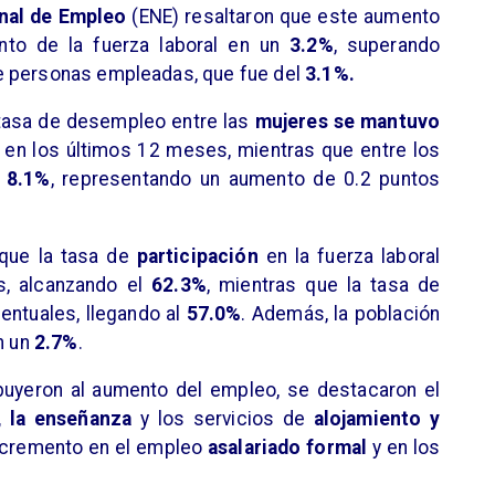
nal de Empleo
(ENE) resaltaron que este aumento
nto de la fuerza laboral en un
3.2%
, superando
e personas empleadas, que fue del
3.1%.
a tasa de desempleo entre las
mujeres
se mantuvo
iva en los últimos 12 meses, mientras que entre los
n
8.1%
, representando un aumento de 0.2 puntos
 que la tasa de
participación
en la fuerza laboral
s, alcanzando el
62.3%
, mientras que la tasa de
entuales, llegando al
57.0%
. Además, la población
n un
2.7%
.
ibuyeron al aumento del empleo, se destacaron el
, la enseñanza
y los servicios de
alojamiento y
incremento en el empleo
asalariado formal
y en los