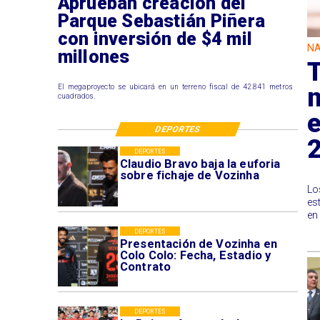
Aprueban creación del
Parque Sebastián Piñera
con inversión de $4 mil
NA
millones
n
El megaproyecto se ubicará en un terreno fiscal de 42.841 metros
cuadrados.
e
DEPORTES
DEPORTES
Claudio Bravo baja la euforia
sobre fichaje de Vozinha
Lo
es
en
DEPORTES
Presentación de Vozinha en
Colo Colo: Fecha, Estadio y
Contrato
DEPORTES