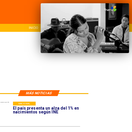
INICIO
NACIONAL
REG
MÁS NOTICIAS
NACIONAL
El país presenta un alza del 1% en
nacimientos según INE