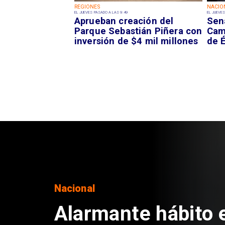
REGIONES
NACIO
EL JUEVES PASADO A LAS 9:49
EL JUEVES
Aprueban creación del
Sen
Parque Sebastián Piñera con
Camp
inversión de $4 mil millones
de É
Regiones
Aprueban creación