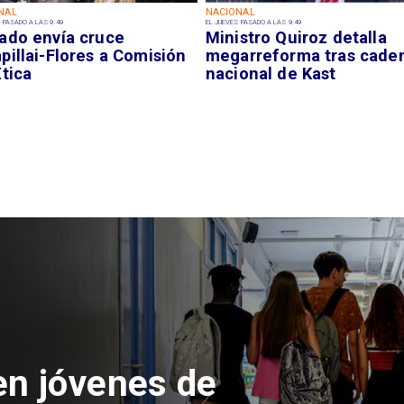
NAL
NACIONAL
 PASADO A LAS 9:49
EL JUEVES PASADO A LAS 9:49
ado envía cruce
Ministro Quiroz detalla
illai-Flores a Comisión
megarreforma tras cade
tica
nacional de Kast
 del Parque