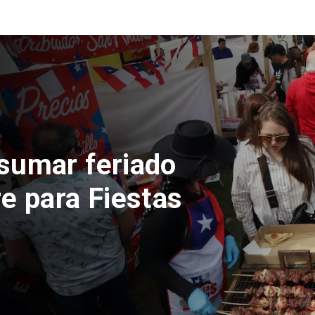
nta 0,1% por
da