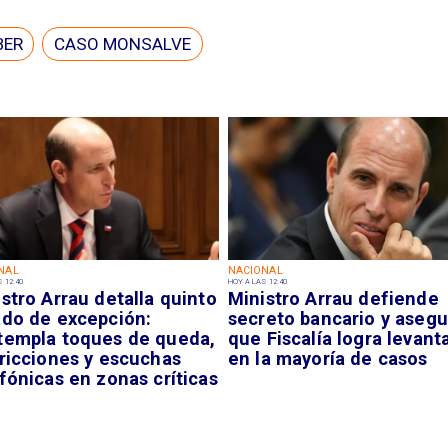
BER
CASO MONSALVE
NAL
NACIONAL
 12:40
HOY A LAS 12:40
stro Arrau detalla quinto
Ministro Arrau defiende
ado de excepción:
secreto bancario y asegu
templa toques de queda,
que Fiscalía logra levant
tricciones y escuchas
en la mayoría de casos
fónicas en zonas críticas