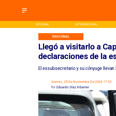
ONAL
INTERNACIONAL
DEPORTES
NACIONAL
Llegó a visitarlo a Ca
declaraciones de la 
El exsubsecretario y su cónyuge llevan
Viernes, 29 De Noviembre De 2024 17:55
Por
Eduardo Díaz Iribarren