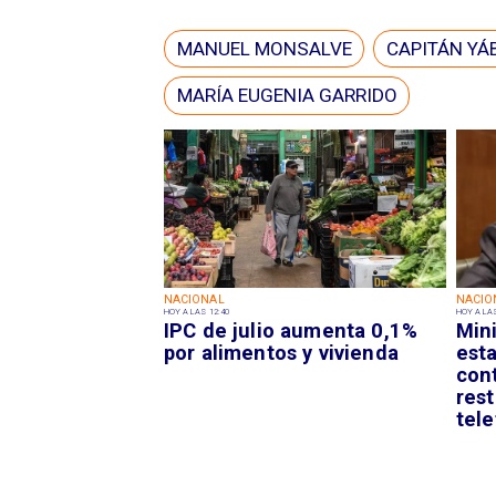
MANUEL MONSALVE
CAPITÁN YÁ
MARÍA EUGENIA GARRIDO
NACIONAL
NACIO
HOY A LAS 12:40
HOY A LAS
IPC de julio aumenta 0,1%
Mini
por alimentos y vivienda
est
con
res
tele