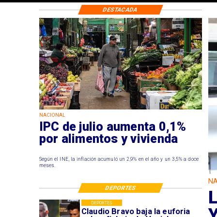
DESTACADA
NACIONAL
IPC de julio aumenta 0,1%
por alimentos y vivienda
Según el INE, la inflación acumuló un 2,9% en el año y un 3,5% a doce
meses.
NA
DEPORTES
L
DEPORTES
Claudio Bravo baja la euforia