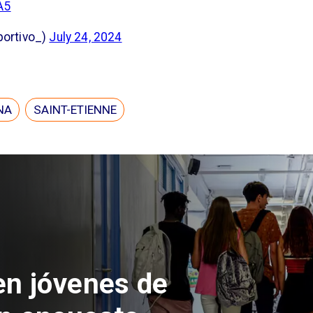
A5
portivo_)
July 24, 2024
NA
SAINT-ETIENNE
en jóvenes de