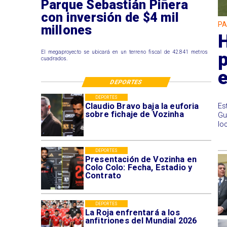
Parque Sebastián Piñera
con inversión de $4 mil
PA
millones
p
El megaproyecto se ubicará en un terreno fiscal de 42.841 metros
cuadrados.
DEPORTES
DEPORTES
Claudio Bravo baja la euforia
​E
sobre fichaje de Vozinha
Gu
lo
DEPORTES
Presentación de Vozinha en
Colo Colo: Fecha, Estadio y
Contrato
DEPORTES
La Roja enfrentará a los
anfitriones del Mundial 2026