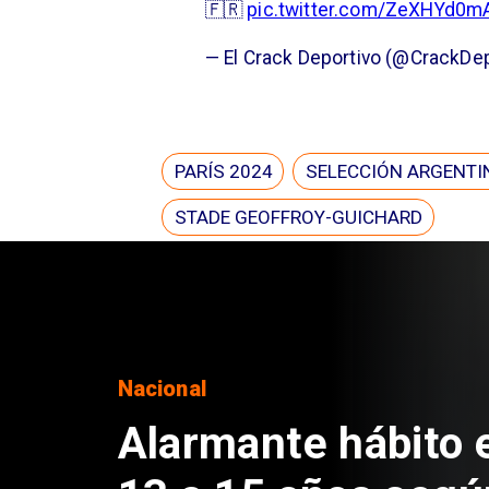
🇫🇷
pic.twitter.com/ZeXHYd0m
— El Crack Deportivo (@CrackDe
PARÍS 2024
SELECCIÓN ARGENTI
STADE GEOFFROY-GUICHARD
Nacional
Alarmante hábito 