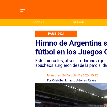
CIO
NACIONAL
REGIONAL
PARÍS 2024
Himno de Argentina suf
fútbol en los Juegos 
​Este miércoles, al sonar el himno arg
abucheos surgieron desde la parcialidad
Miércoles, 24 De Julio De 2024 10:32
Por
Cristóbal Ignacio Adones Reyes