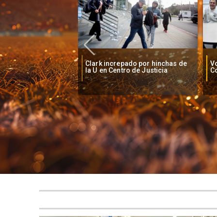
e prisión preventiva
Clark increpado por hinchas de
Vo
l Clark en Caso
la U en Centro de Justicia
C