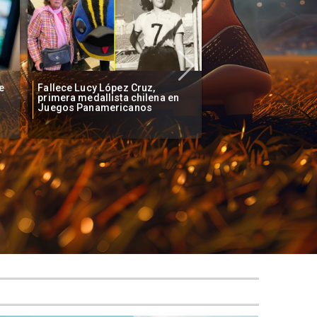
e
Fallece Lucy López Cruz,
Confirman fecha de 
primera medallista chilena en
Vozinha a Colo Colo
Juegos Panamericanos