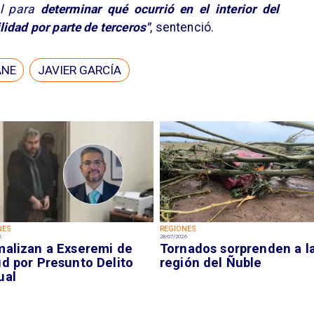
al para
determinar qué ocurrió en el interior del
idad por parte de terceros"
, sentenció.
ANE
JAVIER GARCÍA
NES
REGIONES
6
28/07/2026
malizan a Exseremi de
Tornados sorprenden a l
ud por Presunto Delito
región del Ñuble
ual