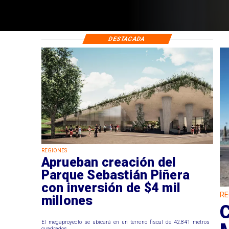
DESTACADA
REGIONES
Aprueban creación del
Parque Sebastián Piñera
con inversión de $4 mil
RE
millones
El megaproyecto se ubicará en un terreno fiscal de 42.841 metros
cuadrados.