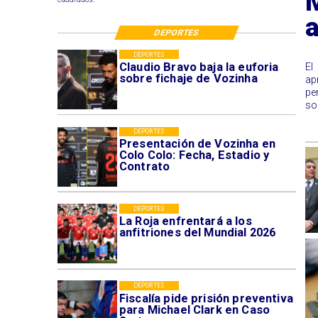
M
a
DEPORTES
DEPORTES
Claudio Bravo baja la euforia
​E
sobre fichaje de Vozinha
ap
pe
so
DEPORTES
Presentación de Vozinha en
Colo Colo: Fecha, Estadio y
Contrato
DEPORTES
La Roja enfrentará a los
anfitriones del Mundial 2026
DEPORTES
Fiscalía pide prisión preventiva
para Michael Clark en Caso