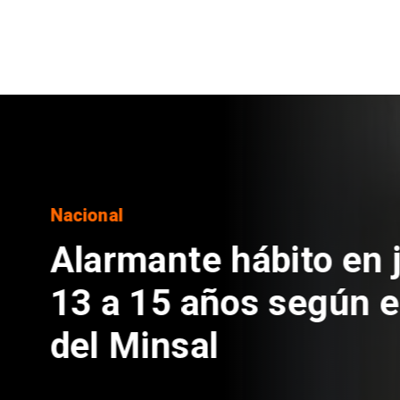
Regiones
Aprueban creación
Sebastián Piñera 
de $4 mil millones