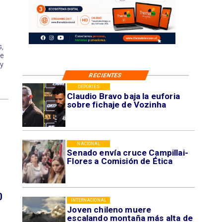
,
e
y
RECIENTES
DEPORTES
Claudio Bravo baja la euforia
sobre fichaje de Vozinha
NACIONAL
Senado envía cruce Campillai-
Flores a Comisión de Ética
0
INTERNACIONAL
Joven chileno muere
escalando montaña más alta de