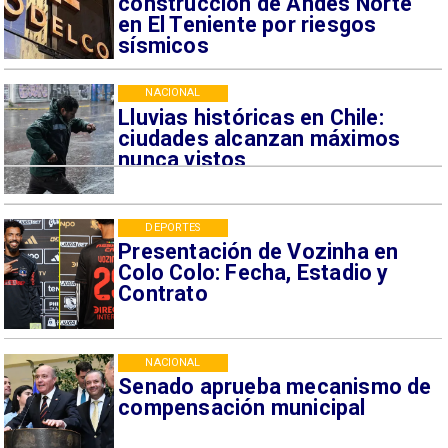
construcción de Andes Norte
en El Teniente por riesgos
sísmicos
NACIONAL
Lluvias históricas en Chile:
ciudades alcanzan máximos
nunca vistos
DEPORTES
Presentación de Vozinha en
Colo Colo: Fecha, Estadio y
Contrato
NACIONAL
Senado aprueba mecanismo de
compensación municipal