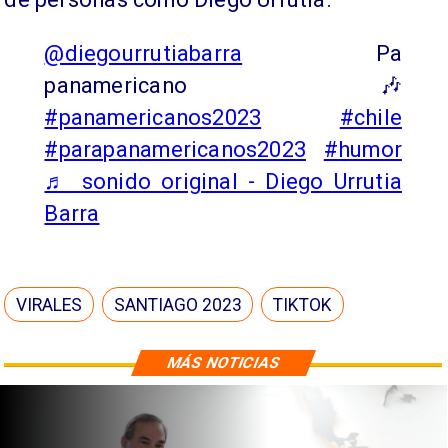
@diegourrutiabarra
Pa
panamericano 🎶
#panamericanos2023
#chile
#parapanamericanos2023
#humor
♬ sonido original - Diego Urrutia
Barra
VIRALES
SANTIAGO 2023
TIKTOK
MÁS NOTICIAS