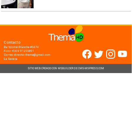
Contacto
Bartolomé Blanche #3474
Fono: +56 9 91255891
Correo: director.thema@gmail.com
La Serena
SITIO WEB CREADO CON MSBUILDER DE CMS-MSPRESS.COM