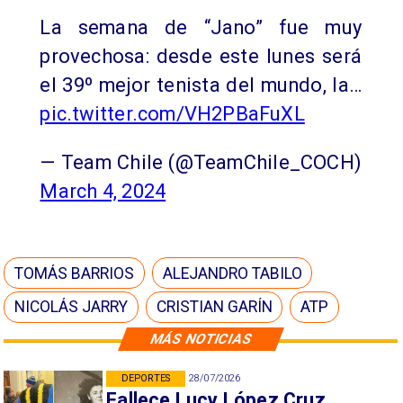
La semana de “Jano” fue muy
provechosa: desde este lunes será
el 39º mejor tenista del mundo, la…
pic.twitter.com/VH2PBaFuXL
— Team Chile (@TeamChile_COCH)
March 4, 2024
TOMÁS BARRIOS
ALEJANDRO TABILO
NICOLÁS JARRY
CRISTIAN GARÍN
ATP
MÁS NOTICIAS
DEPORTES
28/07/2026
Fallece Lucy López Cruz,