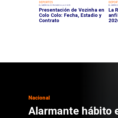
DEPORTES
DEPOR
EL MIÉRCOLES PASADO A LAS 9:35
EL MIÉRCO
Presentación de Vozinha en
La R
Colo Colo: Fecha, Estadio y
anfi
Contrato
202
Regiones
Aprueban creación