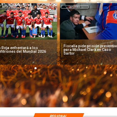
DEPORTES
DEPORTES
Fiscalía pide prisión preventiv
 Roja enfrentará a los
para Michael Clark en Caso
fitriones del Mundial 2026
Sartor
REGIONAL