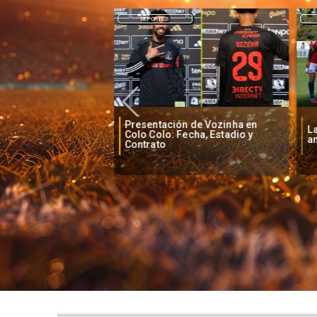
DEPORTES
Presentación de Vozinha en
o baja la euforia
La
Colo Colo: Fecha, Estadio y
je de Vozinha
an
Contrato