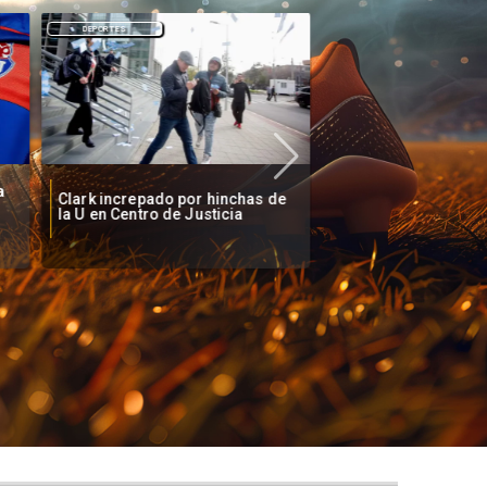
DEPORTES
DEPORTES
a
Clark increpado por hinchas de
Vozinha firma contr
la U en Centro de Justicia
Colo Colo como nue