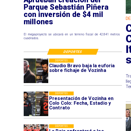
Parque Sebastián Piñera
con inversión de $4 mil
DE
millones
C
El megaproyecto se ubicará en un terreno fiscal de 42.841 metros
cuadrados.
I
DEPORTES
s
DEPORTES
Claudio Bravo baja la euforia
sobre fichaje de Vozinha
​T
ll
Te
DEPORTES
Presentación de Vozinha en
Colo Colo: Fecha, Estadio y
Contrato
DEPORTES