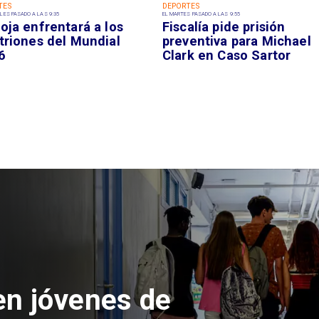
TES
DEPORTES
LES PASADO A LAS 9:35
EL MARTES PASADO A LAS 9:55
oja enfrentará a los
Fiscalía pide prisión
triones del Mundial
preventiva para Michael
6
Clark en Caso Sartor
 del Parque