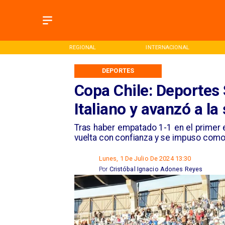
ONAL
REGIONAL
INTERNACIONAL
DEPORTES
Copa Chile: Deportes
Italiano y avanzó a la
​Tras haber empatado 1-1 en el primer e
vuelta con confianza y se impuso como 
Lunes, 1 De Julio De 2024 13:30
Por
Cristóbal Ignacio Adones Reyes