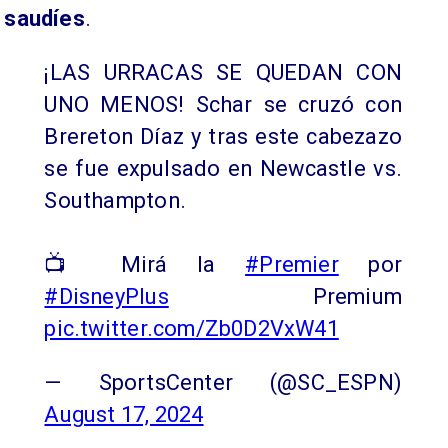
saudíes
.
¡LAS URRACAS SE QUEDAN CON
UNO MENOS! Schar se cruzó con
Brereton Díaz y tras este cabezazo
se fue expulsado en Newcastle vs.
Southampton.
📺 Mirá la
#Premier
por
#DisneyPlus
Premium
pic.twitter.com/Zb0D2VxW41
— SportsCenter (@SC_ESPN)
August 17, 2024