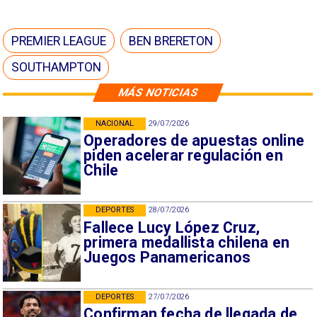
PREMIER LEAGUE
BEN BRERETON
SOUTHAMPTON
MÁS NOTICIAS
NACIONAL
29/07/2026
Operadores de apuestas online
piden acelerar regulación en
Chile
DEPORTES
28/07/2026
Fallece Lucy López Cruz,
primera medallista chilena en
Juegos Panamericanos
DEPORTES
27/07/2026
Confirman fecha de llegada de