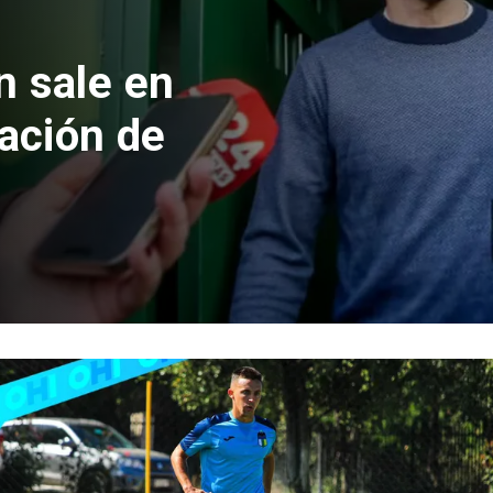
 formalizan
nes