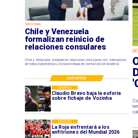
NACIONAL
Chile y Venezuela
formalizan reinicio de
relaciones consulares
DE
O
Chile y Venezuela restablecen relaciones consulares con intercambio
de notas diplomáticas, iniciando etapa de normalización bilateral.
D
DEPORTES
'
DEPORTES
Claudio Bravo baja la euforia
sobre fichaje de Vozinha
Co
te
ca
DEPORTES
La Roja enfrentará a los
anfitriones del Mundial 2026