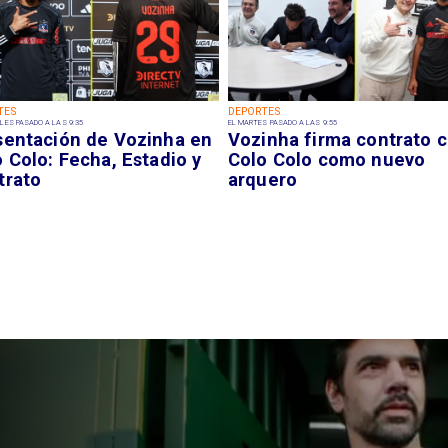
TES
DEPORTES
LES PASADO A LAS 9:35
EL MARTES PASADO A LAS 9:55
sentación de Vozinha en
Vozinha firma contrato 
 Colo: Fecha, Estadio y
Colo Colo como nuevo
trato
arquero