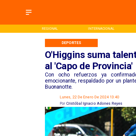
ONAL
REGIONAL
INTERNACIONAL
DEPORTES
O'Higgins suma talen
al 'Capo de Provincia'
Con ocho refuerzos ya confirmad
emocionante, respaldado por un plantel
Buonanotte.
Lunes, 22 De Enero De 2024 13:40
Por
Cristóbal Ignacio Adones Reyes