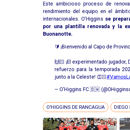
Este ambicioso proceso de renovac
rendimiento del equipo en el ámbit
internacionales. O’Higgins
se prepar
por una plantilla renovada y la e
Buonanotte.
🔰 ¡Bienvenido al Capo de Provinc
🙌🏻 ¡El experimentado jugador,
refuerzo para la temporada 20
junto a la Celeste! 👏🏻
#VamosLa
— O'Higgins FC 🇧🇼 (@OHigginso
​O’HIGGINS DE RANCAGUA
DIEGO