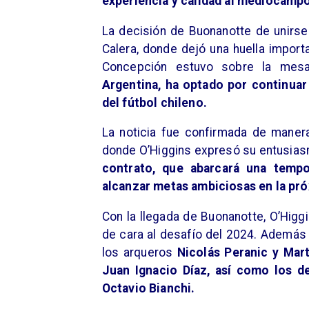
experiencia y calidad al mediocamp
​La decisión de Buonanotte de unirse
Calera, donde dejó una huella import
Concepción estuvo sobre la mes
Argentina, ha optado por continuar
del fútbol chileno.
La noticia fue confirmada de manera 
donde O’Higgins expresó su entusiasmo
contrato, que abarcará una temp
alcanzar metas ambiciosas en la p
​Con la llegada de Buonanotte, O’Hig
de cara al desafío del 2024. Además 
los arqueros
Nicolás Peranic y Mar
Juan Ignacio Díaz, así como los d
Octavio Bianchi.