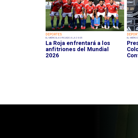
DEPORTES
DEPOR
EL MIÉRCOLES PASADO A LAS 9:35
EL MIÉRCO
La Roja enfrentará a los
Pre
anfitriones del Mundial
Colo
2026
Con