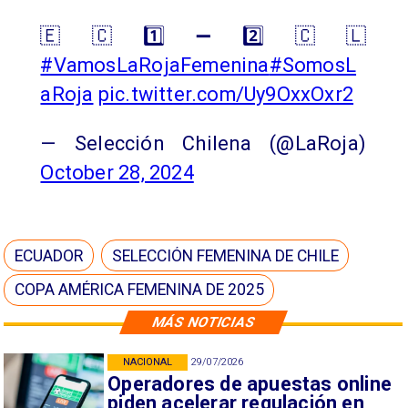
🇪🇨1️⃣➖2️⃣🇨🇱
#VamosLaRojaFemenina
#SomosL
aRoja
pic.twitter.com/Uy9OxxOxr2
— Selección Chilena (@LaRoja)
October 28, 2024
ECUADOR
SELECCIÓN FEMENINA DE CHILE
COPA AMÉRICA FEMENINA DE 2025
MÁS NOTICIAS
NACIONAL
29/07/2026
Operadores de apuestas online
piden acelerar regulación en