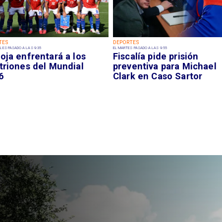
TES
DEPORTES
LES PASADO A LAS 9:35
EL MARTES PASADO A LAS 9:55
oja enfrentará a los
Fiscalía pide prisión
triones del Mundial
preventiva para Michael
6
Clark en Caso Sartor