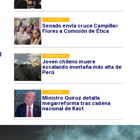
NACIONAL
Senado envía cruce Campillai-
Flores a Comisión de Ética
0
INTERNACIONAL
Joven chileno muere
escalando montaña más alta de
Perú
NACIONAL
Ministro Quiroz detalla
megarreforma tras cadena
nacional de Kast