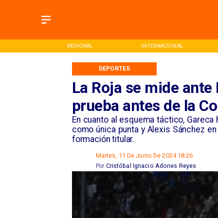
ONAL
INTERNACIONAL
DEPORTES
DEPORTES
La Roja se mide ante
prueba antes de la C
En cuanto al esquema táctico, Gareca
como única punta y Alexis Sánchez en 
formación titular.
Martes, 11 De Junio De 2024 18:26
Por
Cristóbal Ignacio Adones Reyes