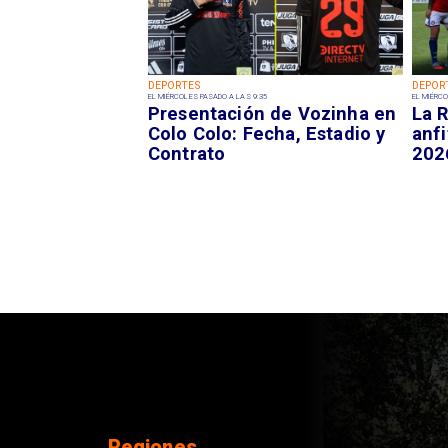
DEPORTES
DEPOR
EL MIÉRCOLES PASADO A LAS 9:35
EL MIÉRCO
Presentación de Vozinha en
La R
Colo Colo: Fecha, Estadio y
anfi
Contrato
202
Regiones