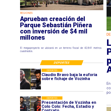
REGIONES
Aprueban creación del
Parque Sebastián Piñera
con inversión de $4 mil
DE
millones
L
El megaproyecto se ubicará en un terreno fiscal de 42.841 metros
cuadrados.
p
DEPORTES
DEPORTES
Claudio Bravo baja la euforia
sobre fichaje de Vozinha
En
co
po
DEPORTES
Presentación de Vozinha en
Colo Colo: Fecha, Estadio y
Contrato