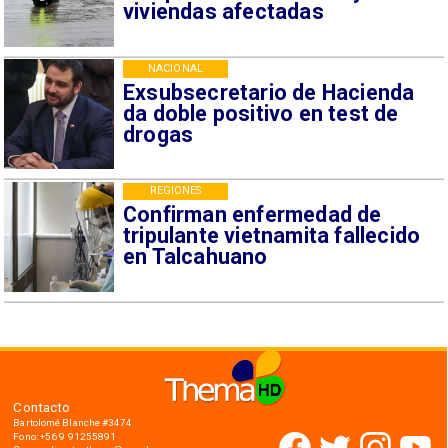
viviendas afectadas
NACIONAL
Exsubsecretario de Hacienda
da doble positivo en test de
drogas
REGIONES
Confirman enfermedad de
tripulante vietnamita fallecido
en Talcahuano
Contacto
Bartolomé Blanche #3474
Fono: +56 9 91255891