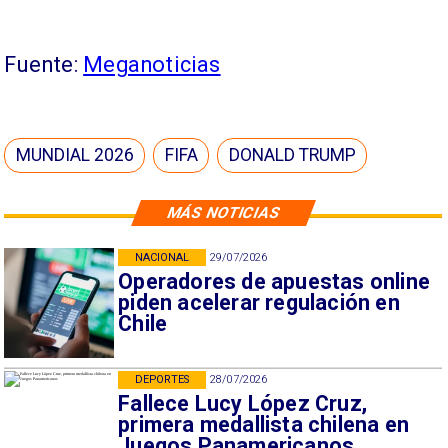
Fuente:
Meganoticias
MUNDIAL 2026
FIFA
DONALD TRUMP
MÁS NOTICIAS
NACIONAL
29/07/2026
Operadores de apuestas online
piden acelerar regulación en
Chile
DEPORTES
28/07/2026
Fallece Lucy López Cruz,
primera medallista chilena en
Juegos Panamericanos