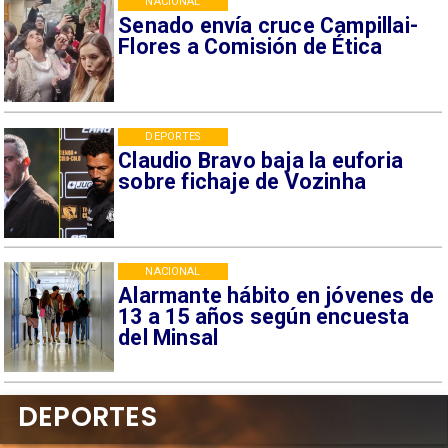
NACIONAL
Senado envía cruce Campillai-
Flores a Comisión de Ética
DEPORTES
Claudio Bravo baja la euforia
sobre fichaje de Vozinha
NACIONAL
Alarmante hábito en jóvenes de
13 a 15 años según encuesta
del Minsal
DEPORTES