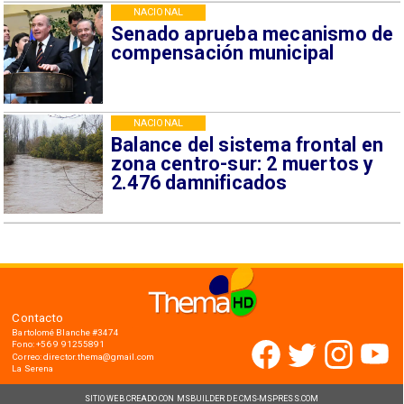
NACIONAL
Senado aprueba mecanismo de
compensación municipal
NACIONAL
Balance del sistema frontal en
zona centro-sur: 2 muertos y
2.476 damnificados
Contacto
Bartolomé Blanche #3474
Fono: +56 9 91255891
Correo: director.thema@gmail.com
La Serena
SITIO WEB CREADO CON MSBUILDER DE CMS-MSPRESS.COM