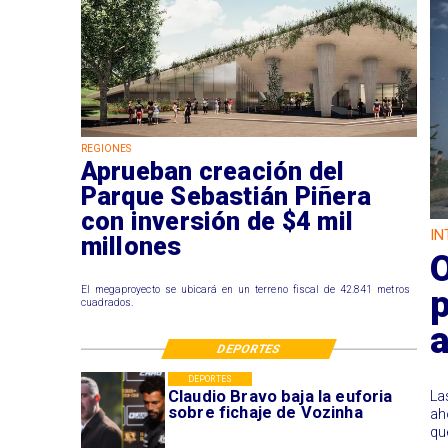
REGIONES
Aprueban creación del
Parque Sebastián Piñera
con inversión de $4 mil
IN
millones
O
p
El megaproyecto se ubicará en un terreno fiscal de 42.841 metros
cuadrados.
DEPORTES
DEPORTES
Claudio Bravo baja la euforia
La
sobre fichaje de Vozinha
ah
qu