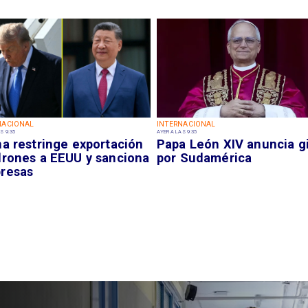
NACIONAL
INTERNACIONAL
S 9:35
AYER A LAS 9:35
na restringe exportación
Papa León XIV anuncia g
drones a EEUU y sanciona
por Sudamérica
resas