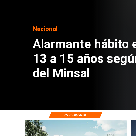
Regiones
Aprueban creación
Sebastián Piñera 
de $4 mil millones
DESTACADA