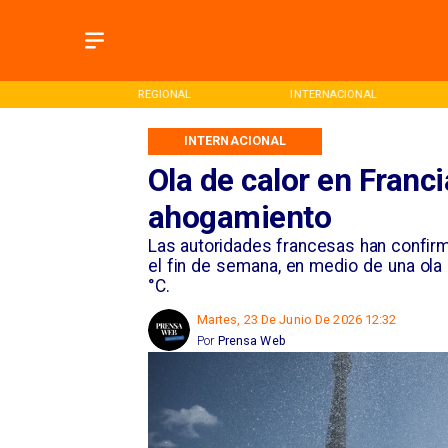
ONAL
REGIONAL
INTERNACIONAL
INTERNACIONAL
Ola de calor en Franc
ahogamiento
Las autoridades francesas han confir
el fin de semana, en medio de una ola
°C.
Martes, 23 De Junio De 2026 12:32
Por
Prensa Web