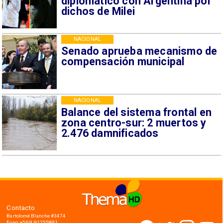
diplomático con Argentina por
dichos de Milei
NACIONAL
Senado aprueba mecanismo de
compensación municipal
NACIONAL
Balance del sistema frontal en
zona centro-sur: 2 muertos y
2.476 damnificados
Contacto
Bartolomé Blanche #3474
Fono: +56 9 91255891