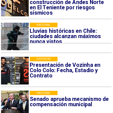
construcción de Andes Norte
en El Teniente por riesgos
sísmicos
NACIONAL
Lluvias históricas en Chile:
ciudades alcanzan máximos
nunca vistos
DEPORTES
Presentación de Vozinha en
Colo Colo: Fecha, Estadio y
Contrato
NACIONAL
Senado aprueba mecanismo de
compensación municipal