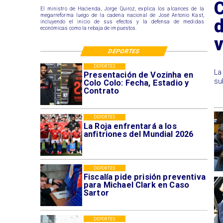
El ministro de Hacienda, Jorge Quiroz, explica los alcances de la
megarreforma luego de la cadena nacional de José Antonio Kast,
d
incluyendo el inicio de sus efectos y la defensa de medidas
económicas como la rebaja de impuestos.
DEPORTES
DEPORTES
La
Presentación de Vozinha en
su
Colo Colo: Fecha, Estadio y
Contrato
DEPORTES
La Roja enfrentará a los
anfitriones del Mundial 2026
DEPORTES
Fiscalía pide prisión preventiva
para Michael Clark en Caso
Sartor
DEPORTES