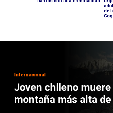
barrios con alta criminalidad
urge
adu
del 
Coq
Nacional
Ministro Quiroz de
megarreforma tra
nacional de Kast