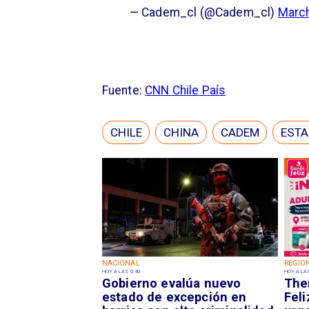
— Cadem_cl (@Cadem_cl)
March
Fuente:
CNN Chile País
CHILE
CHINA
CADEM
ESTA
NACIONAL
REGIO
HOY A LAS 9:49
HOY A LAS
Gobierno evalúa nuevo
Them
estado de excepción en
Feli