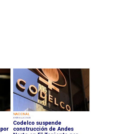
NACIONAL
AYER A LAS 9:35
Codelco suspende
 por
construcción de Andes