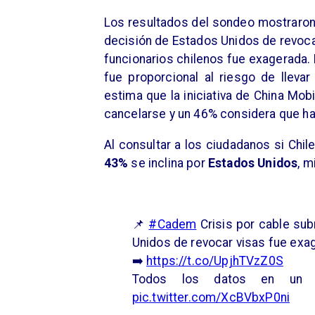
Los resultados del sondeo mostraro
decisión de Estados Unidos de revocar
funcionarios chilenos fue exagerada. 
fue proporcional al riesgo de lleva
estima que la iniciativa de China Mo
cancelarse y un 46% considera que ha
Al consultar a los ciudadanos si Chile
43%
se inclina por
Estados Unidos
, m
📌
#Cadem
Crisis por cable su
Unidos de revocar visas fue exa
➡️
https://t.co/UpjhTVzZ0S
Todos los datos en un
pic.twitter.com/XcBVbxP0ni