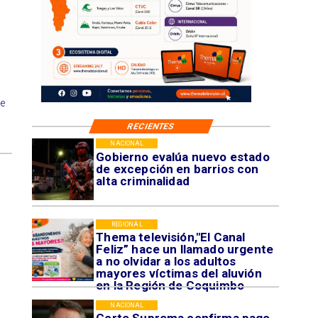
e
RECIENTES
NACIONAL
Gobierno evalúa nuevo estado
de excepción en barrios con
alta criminalidad
REGIONAL
Thema televisión,"El Canal
Feliz” hace un llamado urgente
a no olvidar a los adultos
mayores víctimas del aluvión
en la Región de Coquimbo
NACIONAL