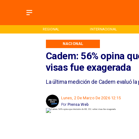
REGIONAL
INTERNACIONAL
D
NACIONAL
Cadem: 56% opina que
visas fue exagerada
La última medición de Cadem evaluó la 
Lunes, 2 De Marzo De 2026 12:15
Por
Prensa Web