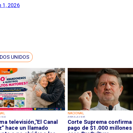
 1, 2026
DOS UNIDOS
NAL
NACIONAL
 9:22
AYER A LAS 9:35
a televisión,"El Canal
Corte Suprema confirma
z” hace un llamado
pago de $1.000 millones