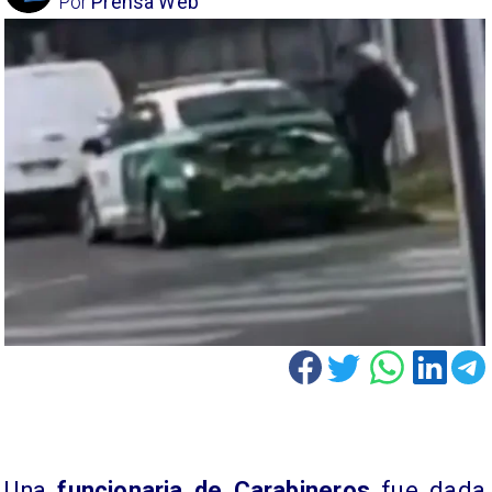
Por
Prensa Web
Una
funcionaria de Carabineros
fue dada