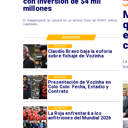
con inversión de $4 mil
NA
millones
M
q
El megaproyecto se ubicará en un terreno fiscal de 42.841 metros
cuadrados.
e
DEPORTES
c
DEPORTES
Claudio Bravo baja la euforia
sobre fichaje de Vozinha
La
lo
DEPORTES
Presentación de Vozinha en
Colo Colo: Fecha, Estadio y
Contrato
DEPORTES
La Roja enfrentará a los
anfitriones del Mundial 2026