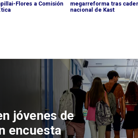
illai-Flores a Comisión
megarreforma tras cade
tica
nacional de Kast
 del Parque
con inversión