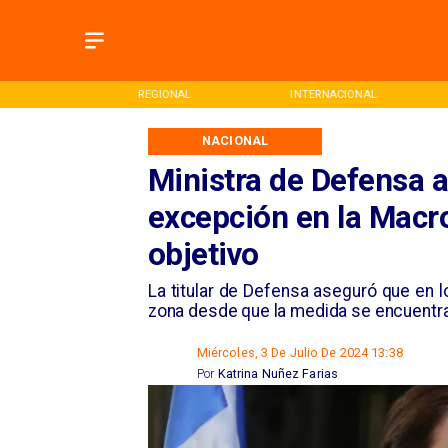
ONAL
REGIONAL
INTERNACIONAL
NACIONAL
Ministra de Defensa a
excepción en la Macr
objetivo
La titular de Defensa aseguró que en l
zona desde que la medida se encuentra
Miércoles, 3 De Julio De 2024 13:38
Por
Katrina Nuñez Farias