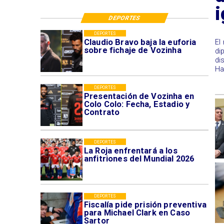
DEPORTES
DEPORTES
Claudio Bravo baja la euforia
El
sobre fichaje de Vozinha
di
di
Ha
DEPORTES
Presentación de Vozinha en
Colo Colo: Fecha, Estadio y
Contrato
DEPORTES
La Roja enfrentará a los
anfitriones del Mundial 2026
DEPORTES
Fiscalía pide prisión preventiva
para Michael Clark en Caso
Sartor