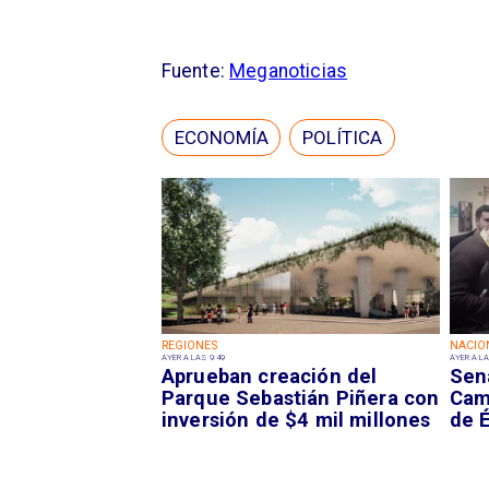
Fuente:
Meganoticias
ECONOMÍA
POLÍTICA
REGIONES
NACIO
AYER A LAS 9:49
AYER A LA
Aprueban creación del
Sen
Parque Sebastián Piñera con
Camp
inversión de $4 mil millones
de É