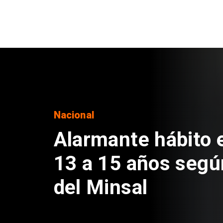
Regiones
Aprueban creación
Sebastián Piñera 
de $4 mil millones