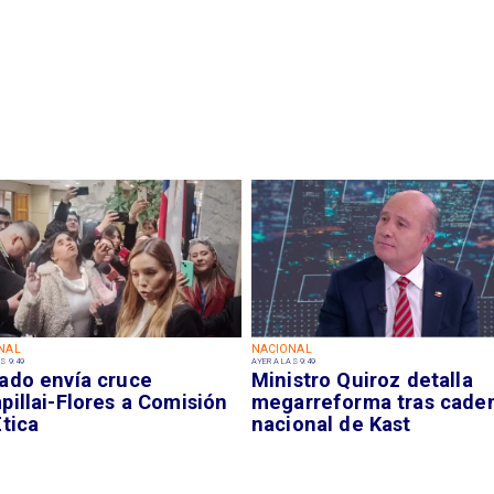
NAL
NACIONAL
S 9:49
AYER A LAS 9:49
ado envía cruce
Ministro Quiroz detalla
illai-Flores a Comisión
megarreforma tras cade
tica
nacional de Kast