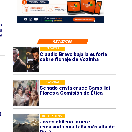
 a
a
e
RECIENTES
DEPORTES
Claudio Bravo baja la euforia
sobre fichaje de Vozinha
NACIONAL
Senado envía cruce Campillai-
Flores a Comisión de Ética
0
INTERNACIONAL
Joven chileno muere
escalando montaña más alta de
Perú