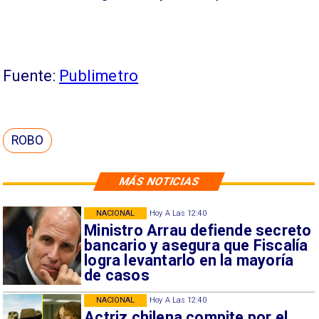
Fuente:
Publimetro
ROBO
MÁS NOTICIAS
NACIONAL
Hoy A Las 12:40
Ministro Arrau defiende secreto
bancario y asegura que Fiscalía
logra levantarlo en la mayoría
de casos
NACIONAL
Hoy A Las 12:40
Actriz chilena compite por el