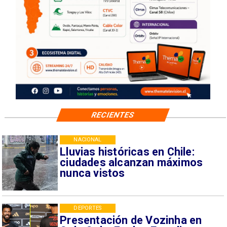
RECIENTES
NACIONAL
Lluvias históricas en Chile:
ciudades alcanzan máximos
nunca vistos
DEPORTES
Presentación de Vozinha en