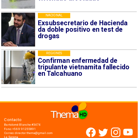
NACIONAL
Exsubsecretario de Hacienda
da doble positivo en test de
drogas
REGIONES
Confirman enfermedad de
tripulante vietnamita fallecido
en Talcahuano
Contacto
Bartolomé Blanche #3474
Fono: +56 9 91255891
Correo: director.thema@gmail.com
La Serena