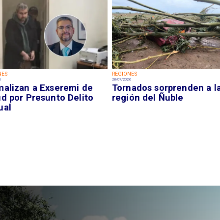
NES
REGIONES
6
28/07/2026
malizan a Exseremi de
Tornados sorprenden a l
ud por Presunto Delito
región del Ñuble
ual