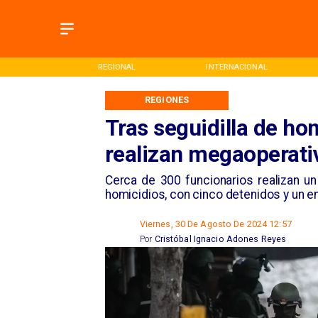
ONAL
INTERNACIONAL
DEPORTES
REGIONES
Tras seguidilla de ho
realizan megaoperati
​Cerca de 300 funcionarios realizan u
homicidios, con cinco detenidos y un e
Viernes, 30 De Agosto De 2024 12:57
Por
Cristóbal Ignacio Adones Reyes