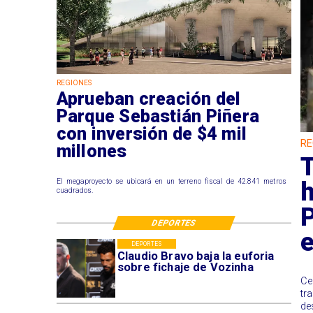
REGIONES
Aprueban creación del
Parque Sebastián Piñera
con inversión de $4 mil
RE
millones
T
h
El megaproyecto se ubicará en un terreno fiscal de 42.841 metros
cuadrados.
P
DEPORTES
e
DEPORTES
Claudio Bravo baja la euforia
sobre fichaje de Vozinha
​C
tr
de