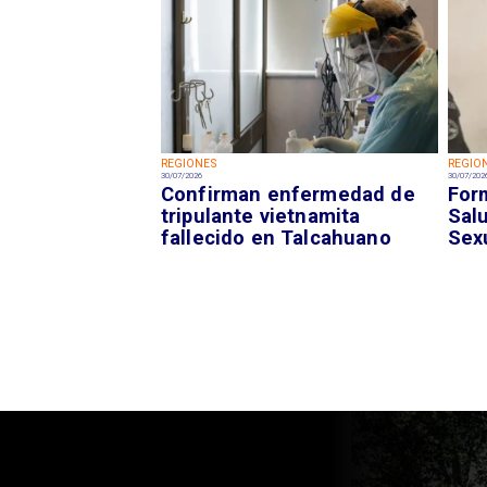
REGIONES
REGIO
30/07/2026
30/07/202
Confirman enfermedad de
For
tripulante vietnamita
Sal
fallecido en Talcahuano
Sex