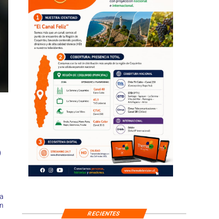
o
na
n
RECIENTES