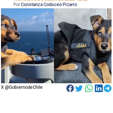
Por
Constanza Codoceo Pizarro
X @GobiernodeChile