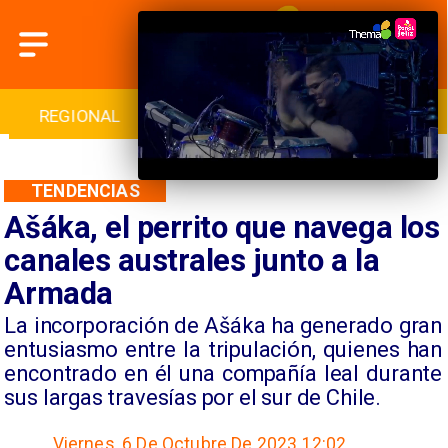
GIONAL
INTERNACIONAL
DEPORTES
CUL
TENDENCIAS
Ašáka, el perrito que navega los
canales australes junto a la
Armada
​La incorporación de Ašáka ha generado gran
entusiasmo entre la tripulación, quienes han
encontrado en él una compañía leal durante
sus largas travesías por el sur de Chile.
Viernes, 6 De Octubre De 2023 12:02