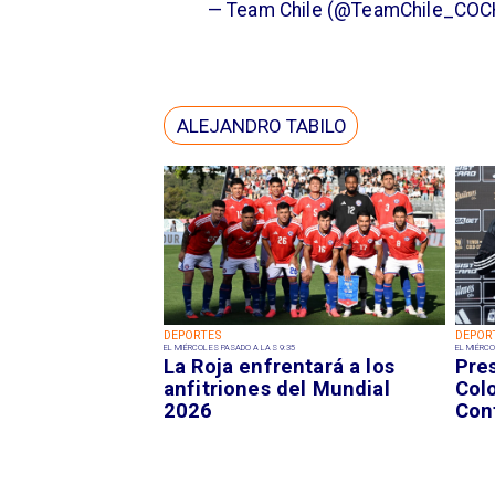
— Team Chile (@TeamChile_CO
ALEJANDRO TABILO
DEPORTES
DEPOR
EL MIÉRCOLES PASADO A LAS 9:35
EL MIÉRCO
La Roja enfrentará a los
Pre
anfitriones del Mundial
Colo
2026
Con