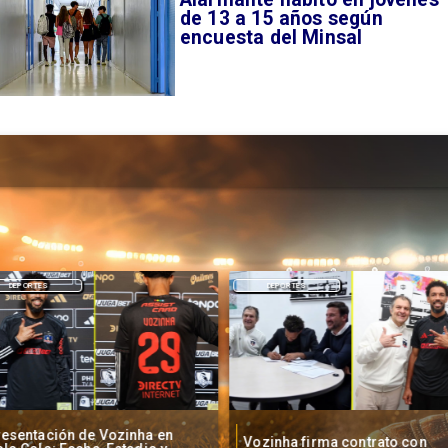
de 13 a 15 años según
encuesta del Minsal
DEPORTES
DEPORTES
resentación de Vozinha en
Vozinha firma contrato con