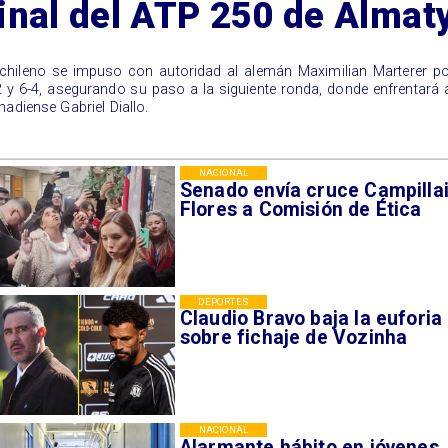
inal del ATP 250 de Almat
l chileno se impuso con autoridad al alemán Maximilian Marterer p
2 y 6-4, asegurando su paso a la siguiente ronda, donde enfrentará 
nadiense Gabriel Diallo.
NACIONAL
Senado envía cruce Campillai
Flores a Comisión de Ética
DEPORTES
Claudio Bravo baja la euforia
sobre fichaje de Vozinha
NACIONAL
Alarmante hábito en jóvenes