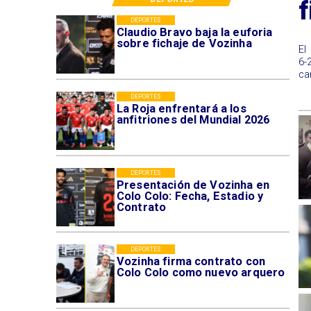
f
DEPORTES
Claudio Bravo baja la euforia
sobre fichaje de Vozinha
​E
6-
ca
DEPORTES
La Roja enfrentará a los
anfitriones del Mundial 2026
DEPORTES
Presentación de Vozinha en
Colo Colo: Fecha, Estadio y
Contrato
DEPORTES
Vozinha firma contrato con
Colo Colo como nuevo arquero