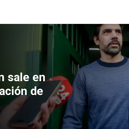
 formalizan
nes