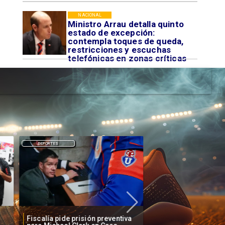
NACIONAL
Ministro Arrau detalla quinto
estado de excepción:
contempla toques de queda,
restricciones y escuchas
telefónicas en zonas críticas
DEPORTES
DEPORTES
Fiscalía pide prisión preventiva
Clark increpado por