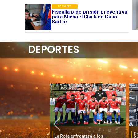
DEPORTES
Fiscalía pide prisión preventiva
para Michael Clark en Caso
Sartor
DEPORTES
DEPORTES
P
o baja la euforia
La Roja enfrentará a los