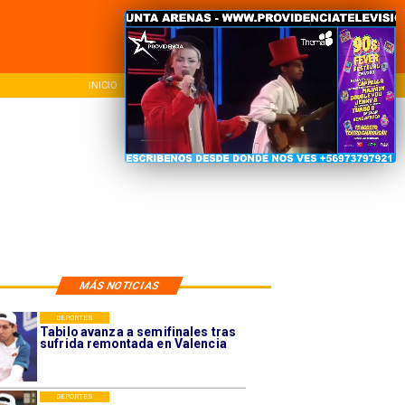
NACIONAL
REGIONAL
INTER
MÁS NOTICIAS
DEPORTES
Tabilo avanza a semifinales tras
sufrida remontada en Valencia
DEPORTES