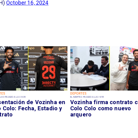
CH)
October 16, 2024
TES
DEPORTES
LES PASADO A LAS 9:35
EL MARTES PASADO A LAS 9:55
sentación de Vozinha en
Vozinha firma contrato 
 Colo: Fecha, Estadio y
Colo Colo como nuevo
trato
arquero