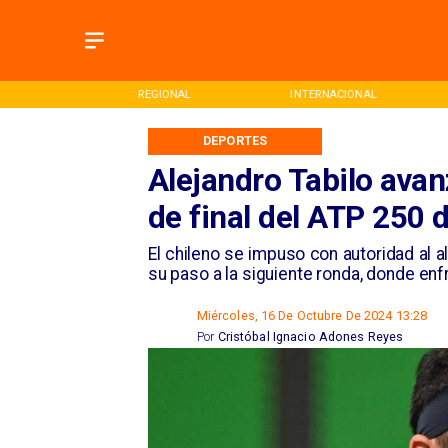
ONAL
INTERNACIONAL
DEPORTES
DEPORTES
Alejandro Tabilo ava
de final del ATP 250 
​El chileno se impuso con autoridad al 
su paso a la siguiente ronda, donde enfr
Miércoles, 16 De Octubre De 2024 13:28
Por
Cristóbal Ignacio Adones Reyes