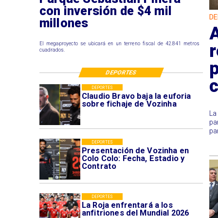
con inversión de $4 mil
DE
millones
A
r
El megaproyecto se ubicará en un terreno fiscal de 42.841 metros
cuadrados.
p
DEPORTES
c
DEPORTES
Claudio Bravo baja la euforia
sobre fichaje de Vozinha
​L
pa
pa
DEPORTES
Presentación de Vozinha en
Colo Colo: Fecha, Estadio y
Contrato
DEPORTES
La Roja enfrentará a los
anfitriones del Mundial 2026