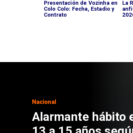
Presentación de Vozinha en
La R
Colo Colo: Fecha, Estadio y
anfi
Contrato
202
Regiones
Aprueban creación
Sebastián Piñera 