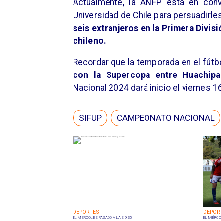
​Actualmente, la ANFP está en con
Universidad de Chile para persuadirle
seis extranjeros en la Primera Divisi
chileno.
​Recordar que la temporada en el fú
con la Supercopa entre Huachipa
Nacional 2024 dará inicio el viernes 
SIFUP
CAMPEONATO NACIONAL
DEPORTES
DEPOR
EL MIÉRCOLES PASADO A LAS 9:35
EL MIÉRCO