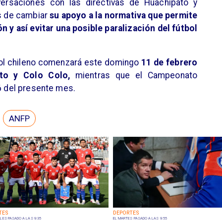
versaciones con las directivas de Huachipato y
s de cambiar
su apoyo a la normativa que permite
ón y así evitar una posible paralización del fútbol
tbol chileno comenzará este domingo
11 de febrero
to y Colo Colo,
mientras que el Campeonato
16 del presente mes.
ANFP
TES
DEPORTES
LES PASADO A LAS 9:35
EL MARTES PASADO A LAS 9:55