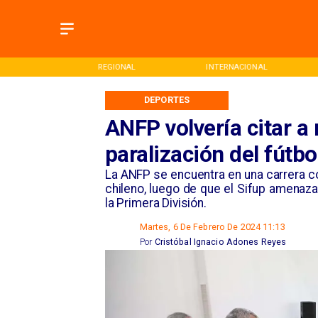
ONAL
REGIONAL
INTERNACIONAL
DEPORTES
ANFP volvería citar a
paralización del fútbo
​La ANFP se encuentra en una carrera co
chileno, luego de que el Sifup amenaz
la Primera División.
Martes, 6 De Febrero De 2024 11:13
Por
Cristóbal Ignacio Adones Reyes