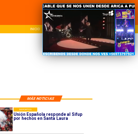
INICIO
NACIONAL
REG
MÁS NOTICIAS
DEPORTES
Unión Española responde al Sifup
por hechos en Santa Laura