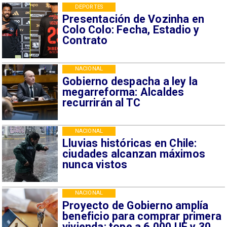
DEPORTES
Presentación de Vozinha en
Colo Colo: Fecha, Estadio y
Contrato
NACIONAL
Gobierno despacha a ley la
megarreforma: Alcaldes
recurrirán al TC
NACIONAL
Lluvias históricas en Chile:
ciudades alcanzan máximos
nunca vistos
NACIONAL
Proyecto de Gobierno amplía
beneficio para comprar primera
vivienda: tope a 6.000 UF y 30