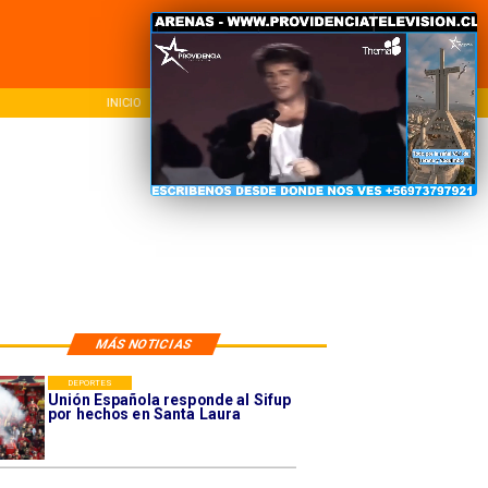
INICIO
NACIONAL
REG
MÁS NOTICIAS
DEPORTES
Unión Española responde al Sifup
por hechos en Santa Laura