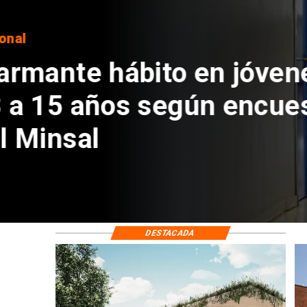
Regiones
Aprueban creación
Sebastián Piñera 
de $4 mil millones
DESTACADA