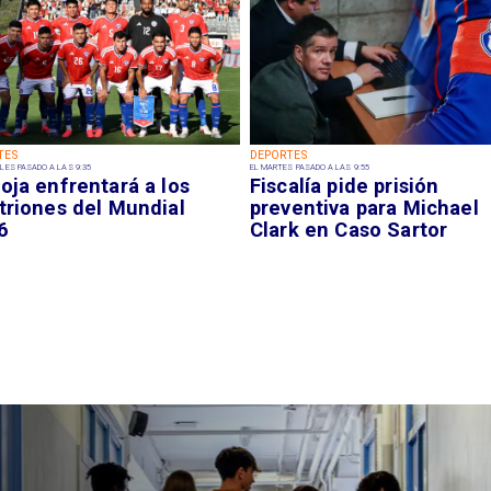
TES
DEPORTES
LES PASADO A LAS 9:35
EL MARTES PASADO A LAS 9:55
oja enfrentará a los
Fiscalía pide prisión
triones del Mundial
preventiva para Michael
6
Clark en Caso Sartor