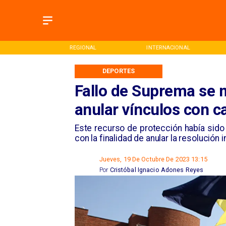
ONAL
REGIONAL
INTERNACIONAL
DEPORTES
Fallo de Suprema se 
anular vínculos con c
​Este recurso de protección había sido
con la finalidad de anular la resolución
Jueves, 19 De Octubre De 2023 13:15
Por
Cristóbal Ignacio Adones Reyes