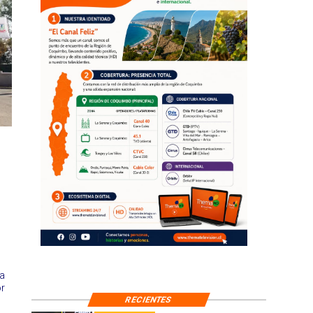
la
or
RECIENTES