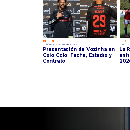
DEPORTES
DEPOR
EL MIÉRCOLES PASADO A LAS 9:35
EL MIÉRCO
Presentación de Vozinha en
La R
Colo Colo: Fecha, Estadio y
anfi
Contrato
202