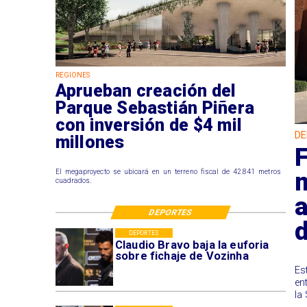
REGIONES
Aprueban creación del
Parque Sebastián Piñera
con inversión de $4 mil
DE
millones
El megaproyecto se ubicará en un terreno fiscal de 42.841 metros
cuadrados.
a
DEPORTES
DEPORTES
Claudio Bravo baja la euforia
sobre fichaje de Vozinha
​E
en
la