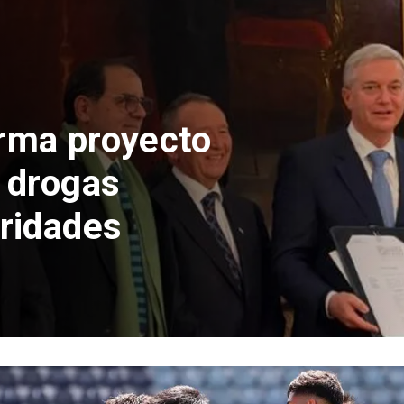
e llegada de
lo