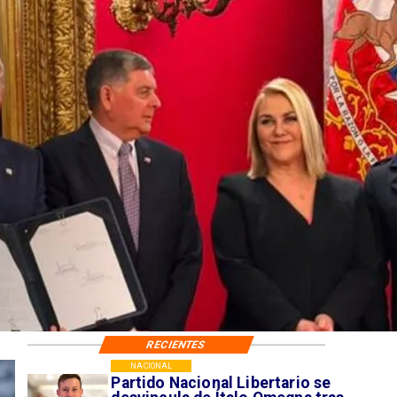
RECIENTES
NACIONAL
Partido Nacional Libertario se