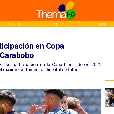
CULTURA
TURISMO
INICI
ticipación en Copa
 Carabobo
za su participación en la Copa Libertadores 2026
el máximo certamen continental de fútbol.