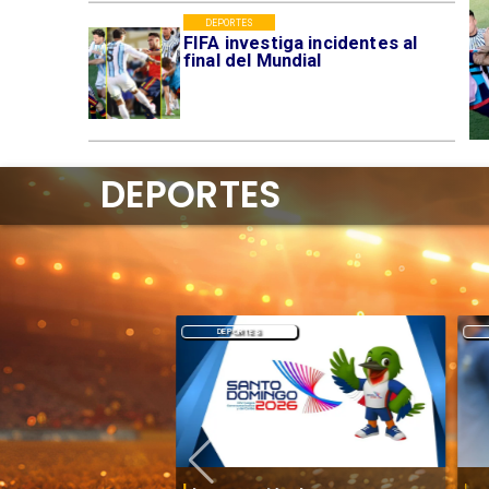
DEPORTES
FIFA investiga incidentes al
final del Mundial
DEPORTES
DEPORTES