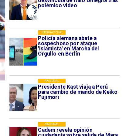
desvincula de Ítalo Omegna tras
polémico video
INTERNACIONAL
Policía alemana abate a
sospechoso por ataque
'islamista' en Marcha del
Orgullo en Berlín
NACIONAL
Presidente Kast viaja a Perú
para cambio de mando de Keiko
Fujimori
NACIONAL
Cadem revela opinión
ciudadanía sobre salida de Mara