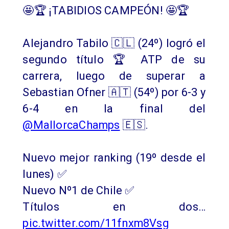
🤩🏆 ¡TABIDIOS CAMPEÓN! 🤩🏆
Alejandro Tabilo 🇨🇱 (24º) logró el
segundo título 🏆 ATP de su
carrera, luego de superar a
Sebastian Ofner 🇦🇹 (54º) por 6-3 y
6-4 en la final del
@MallorcaChamps
🇪🇸.
Nuevo mejor ranking (19º desde el
lunes) ✅
Nuevo Nº1 de Chile ✅
Títulos en dos…
pic.twitter.com/11fnxm8Vsg