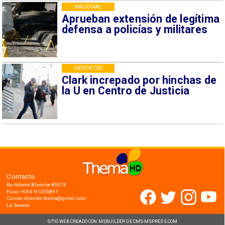
NACIONAL
Aprueban extensión de legítima
defensa a policías y militares
DEPORTES
Clark increpado por hinchas de
la U en Centro de Justicia
Contacto
Bartolomé Blanche #3474
Fono: +56 9 91255891
Correo: director.thema@gmail.com
La Serena
SITIO WEB CREADO CON MSBUILDER DE CMS-MSPRESS.COM