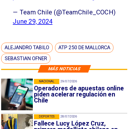
— Team Chile (@TeamChile_COCH)
June 29, 2024
ALEJANDRO TABILO
ATP 250 DE MALLORCA
SEBASTIAN OFNER
MÁS NOTICIAS
NACIONAL
29/07/2026
Operadores de apuestas online
piden acelerar regulación en
Chile
DEPORTES
28/07/2026
Fallece Lucy López Cruz,