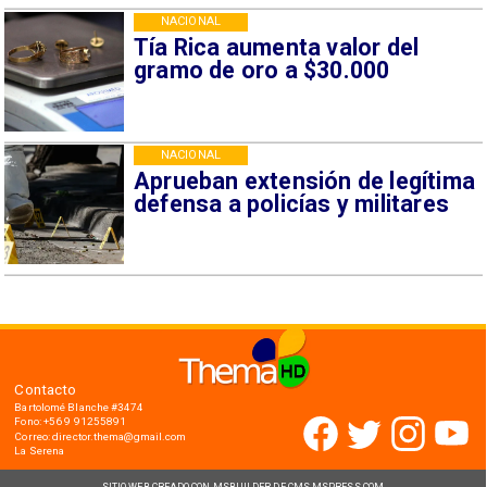
NACIONAL
Tía Rica aumenta valor del
gramo de oro a $30.000
NACIONAL
Aprueban extensión de legítima
defensa a policías y militares
Contacto
Bartolomé Blanche #3474
Fono: +56 9 91255891
Correo: director.thema@gmail.com
La Serena
SITIO WEB CREADO CON MSBUILDER DE CMS-MSPRESS.COM