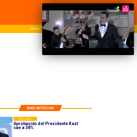
INICIO
NACIONAL
REG
MÁS NOTICIAS
NACIONAL
Aprobación del Presidente Kast
cae a 38%