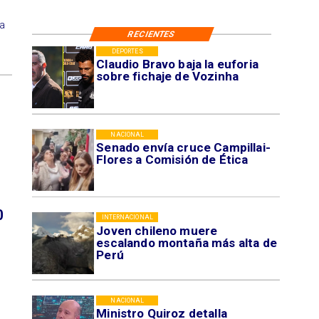
a
RECIENTES
DEPORTES
Claudio Bravo baja la euforia
sobre fichaje de Vozinha
NACIONAL
Senado envía cruce Campillai-
Flores a Comisión de Ética
0
INTERNACIONAL
Joven chileno muere
escalando montaña más alta de
Perú
NACIONAL
Ministro Quiroz detalla