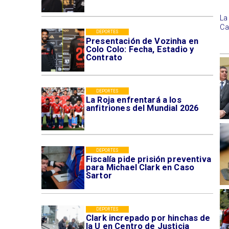
La
Ca
DEPORTES
Presentación de Vozinha en
Colo Colo: Fecha, Estadio y
Contrato
DEPORTES
La Roja enfrentará a los
anfitriones del Mundial 2026
DEPORTES
Fiscalía pide prisión preventiva
para Michael Clark en Caso
Sartor
DEPORTES
Clark increpado por hinchas de
la U en Centro de Justicia