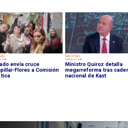
NAL
NACIONAL
S 9:49
AYER A LAS 9:49
ado envía cruce
Ministro Quiroz detalla
illai-Flores a Comisión
megarreforma tras cade
tica
nacional de Kast