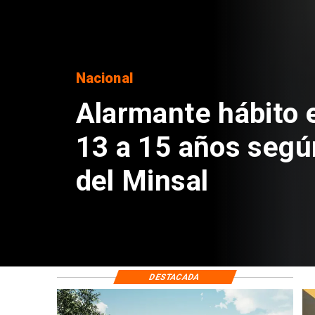
Regiones
Aprueban creación
Sebastián Piñera 
de $4 mil millones
DESTACADA