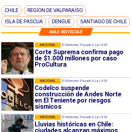
CHILE
REGIÓN DE VALPARAÍSO
ISLA DE PASCUA
DENGUE
SANTIAGO DE CHILE
MÁS NOTICIAS
NACIONAL
El Miércoles Pasado A Las 9:35
Corte Suprema confirma pago
de $1.000 millones por caso
ProCultura
NACIONAL
El Miércoles Pasado A Las 9:35
Codelco suspende
construcción de Andes Norte
en El Teniente por riesgos
sísmicos
NACIONAL
El Miércoles Pasado A Las 9:35
Lluvias históricas en Chile:
ciudades alcanzan máximos