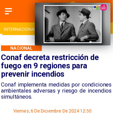
L
DEPORTES
CULTURA
TURISMO
NACIONAL
Conaf decreta restricción de
fuego en 9 regiones para
prevenir incendios
Conaf implementa medidas por condiciones
ambientales adversas y riesgo de incendios
simultáneos.
Viernes, 6 De Diciembre De 2024 12:50