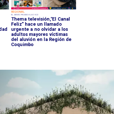
REGIONAL
EL JUEVES PASADO A LAS 9:22
Thema televisión,"El Canal
Feliz” hace un llamado
idad
urgente a no olvidar a los
adultos mayores víctimas
del aluvión en la Región de
Coquimbo