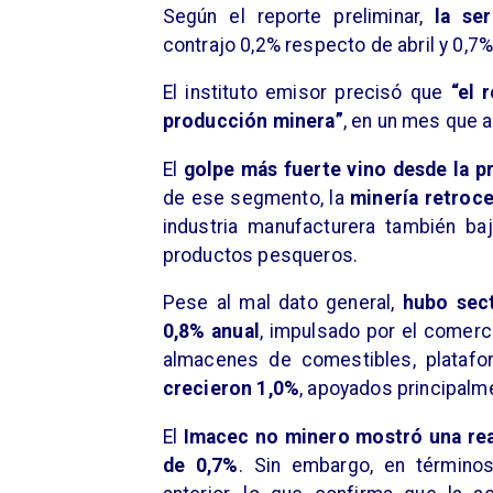
Según el reporte preliminar,
la se
contrajo 0,2% respecto de abril y 0,
El instituto emisor precisó que
“el 
producción minera”
, en un mes que 
El
golpe más fuerte vino desde la p
de ese segmento, la
minería retroc
industria manufacturera también ba
productos pesqueros.
Pese al mal dato general,
hubo sect
0,8% anual
, impulsado por el comerci
almacenes de comestibles, platafor
crecieron 1,0%
, apoyados principalm
El
Imacec no minero mostró una rea
de 0,7%
. Sin embargo, en término