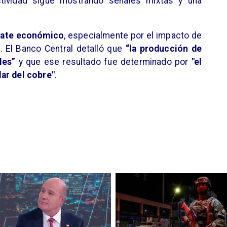
actividad sigue mostrando señales mixtas y una
bate económico
, especialmente por el impacto de
 El Banco Central detalló que
“la producción de
les”
y que ese resultado fue determinado por
"el
ar del cobre"
.