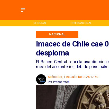
ONAL
REGIONAL
INTERNACIONAL
NACIONAL
Imacec de Chile cae 
desploma
El Banco Central reporta una dismin
mes del año anterior, debido principalm
Miércoles, 1 De Julio De 2026 12:50
Por
Prensa Web