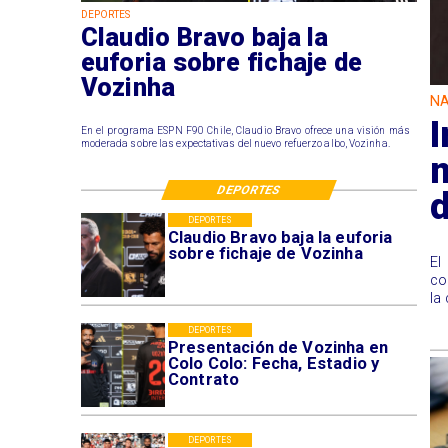
DEPORTES
Claudio Bravo baja la
euforia sobre fichaje de
Vozinha
NA
I
En el programa ESPN F90 Chile, Claudio Bravo ofrece una visión más
moderada sobre las expectativas del nuevo refuerzo albo, Vozinha.
DEPORTES
DEPORTES
Claudio Bravo baja la euforia
sobre fichaje de Vozinha
El
co
la
DEPORTES
Presentación de Vozinha en
Colo Colo: Fecha, Estadio y
Contrato
DEPORTES