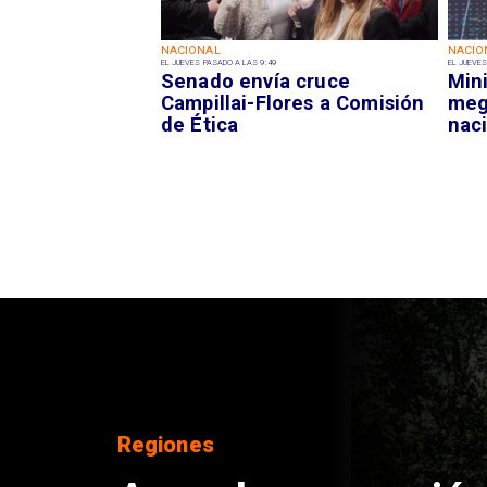
NACIONAL
NACIO
EL JUEVES PASADO A LAS 9:49
EL JUEVES
Senado envía cruce
Mini
Campillai-Flores a Comisión
meg
de Ética
nac
DEPORTES