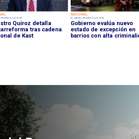
NAL
NACIONAL
 PASADO A LAS 9:49
EL JUEVES PASADO A LAS 9:49
stro Quiroz detalla
Gobierno evalúa nuevo
arreforma tras cadena
estado de excepción en
ional de Kast
barrios con alta criminal