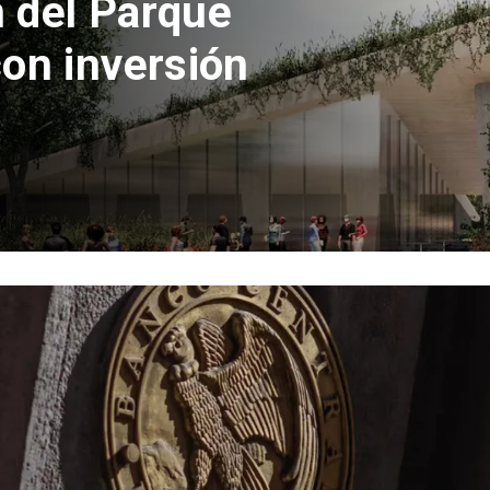
 la euforia
ozinha