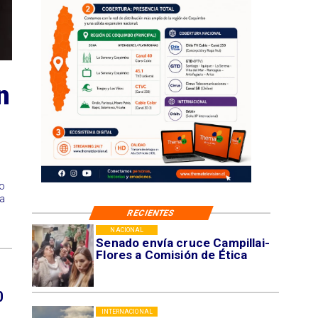
n
o
 a
RECIENTES
NACIONAL
Senado envía cruce Campillai-
Flores a Comisión de Ética
0
INTERNACIONAL