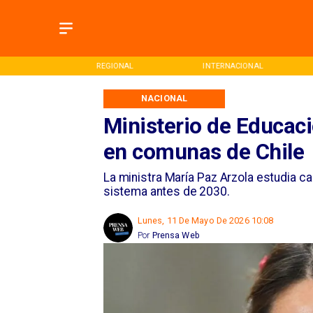
ONAL
REGIONAL
INTERNACIONAL
NACIONAL
Ministerio de Educac
en comunas de Chile
La ministra María Paz Arzola estudia ca
sistema antes de 2030.
Lunes, 11 De Mayo De 2026 10:08
Por
Prensa Web