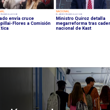
NAL
NACIONAL
 PASADO A LAS 9:49
EL JUEVES PASADO A LAS 9:49
ado envía cruce
Ministro Quiroz detalla
illai-Flores a Comisión
megarreforma tras cade
tica
nacional de Kast