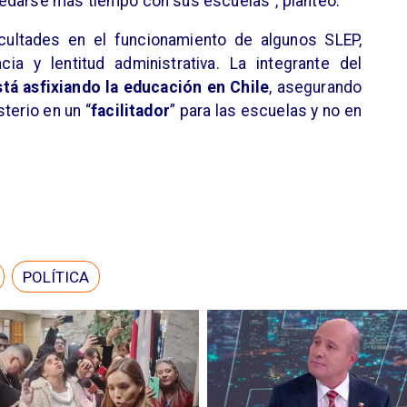
edarse más tiempo con sus escuelas”, planteó.
icultades en el funcionamiento de algunos SLEP,
a y lentitud administrativa. La integrante del
stá asfixiando la educación en Chile
, asegurando
sterio en un “
facilitador
” para las escuelas y no en
POLÍTICA