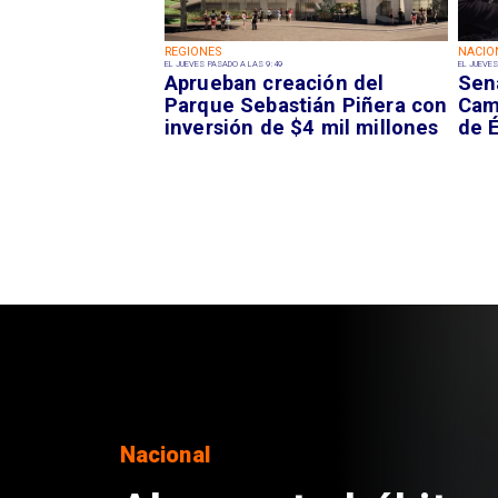
REGIONES
NACIO
EL JUEVES PASADO A LAS 9:49
EL JUEVES
Aprueban creación del
Sen
Parque Sebastián Piñera con
Camp
inversión de $4 mil millones
de É
Regiones