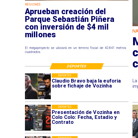
REGIONES
Aprueban creación del
Parque Sebastián Piñera
con inversión de $4 mil
NA
millones
M
El megaproyecto se ubicará en un terreno fiscal de 42.841 metros
cuadrados.
DEPORTES
DEPORTES
Claudio Bravo baja la euforia
La
sobre fichaje de Vozinha
im
DEPORTES
Presentación de Vozinha en
Colo Colo: Fecha, Estadio y
Contrato